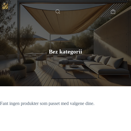
Hopp
Hjem
til
innholdet
Handlekur
Bez kategorii
Fant ingen produkter som passet med valgene dine.