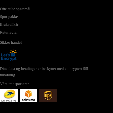
Ofte stilte spørsmål
Spor pakke
Bruksvilkår
Returregler
Sikker handel
Dine data og betalinger er beskyttet med en kryptert SSL-
tilkobling.
Våre transportører