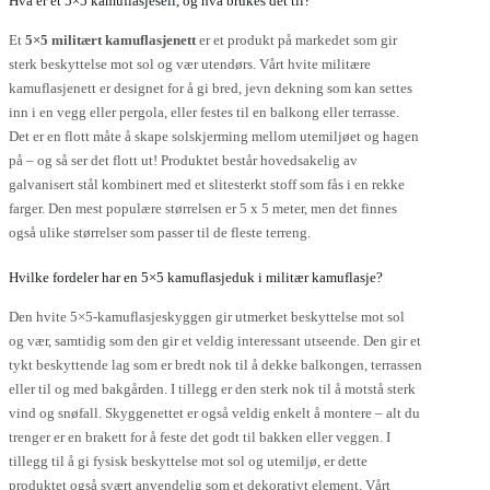
Hva er et 5×5 kamuflasjeseil, og hva brukes det til?
Et
5×5 militært kamuflasjenett
er et produkt på markedet som gir
sterk beskyttelse mot sol og vær utendørs. Vårt hvite militære
kamuflasjenett er designet for å gi bred, jevn dekning som kan settes
inn i en vegg eller pergola, eller festes til en balkong eller terrasse.
Det er en flott måte å skape solskjerming mellom utemiljøet og hagen
på – og så ser det flott ut! Produktet består hovedsakelig av
galvanisert stål kombinert med et slitesterkt stoff som fås i en rekke
farger. Den mest populære størrelsen er 5 x 5 meter, men det finnes
også ulike størrelser som passer til de fleste terreng.
Hvilke fordeler har en 5×5 kamuflasjeduk i militær kamuflasje?
Den hvite 5×5-kamuflasjeskyggen gir utmerket beskyttelse mot sol
og vær, samtidig som den gir et veldig interessant utseende. Den gir et
tykt beskyttende lag som er bredt nok til å dekke balkongen, terrassen
eller til og med bakgården. I tillegg er den sterk nok til å motstå sterk
vind og snøfall. Skyggenettet er også veldig enkelt å montere – alt du
trenger er en brakett for å feste det godt til bakken eller veggen. I
tillegg til å gi fysisk beskyttelse mot sol og utemiljø, er dette
produktet også svært anvendelig som et dekorativt element. Vårt