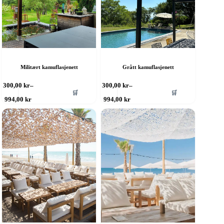
Militært kamuflasjenett
Grått kamuflasjenett
ette
Dette
300,00
kr
–
300,00
kr
–
🛒
🛒
roduktet
produktet
Prisområde:
Prisområde:
994,00
kr
994,00
kr
ar
har
300,00 kr
300,00 kr
ere
til
flere
til
994,00 kr
994,00 kr
rianter.
varianter.
lternativene
Alternativene
an
kan
elges
velges
å
på
roduktsiden
produktsiden