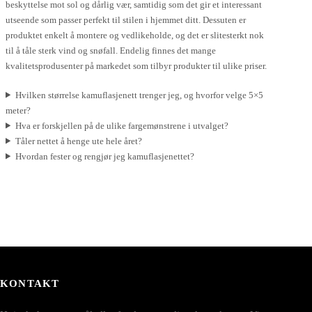
beskyttelse mot sol og dårlig vær, samtidig som det gir et interessant
utseende som passer perfekt til stilen i hjemmet ditt. Dessuten er
produktet enkelt å montere og vedlikeholde, og det er slitesterkt nok
til å tåle sterk vind og snøfall. Endelig finnes det mange
kvalitetsprodusenter på markedet som tilbyr produkter til ulike priser.
Hvilken størrelse kamuflasjenett trenger jeg, og hvorfor velge 5×5
meter?
Hva er forskjellen på de ulike fargemønstrene i utvalget?
Tåler nettet å henge ute hele året?
Hvordan fester og rengjør jeg kamuflasjenettet?
KONTAKT