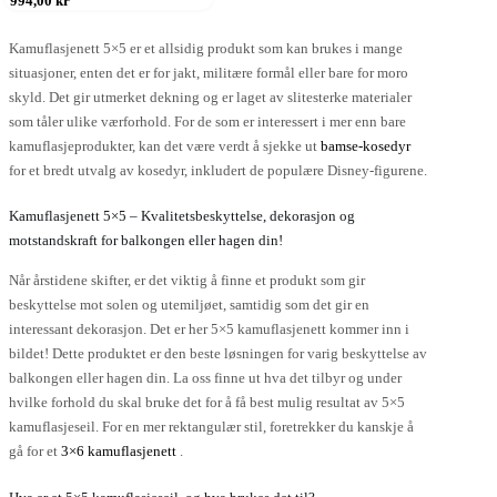
994,00
kr
ar
300,00 kr
ere
til
994,00 kr
rianter.
Kamuflasjenett 5×5 er et allsidig produkt som kan brukes i mange
lternativene
situasjoner, enten det er for jakt, militære formål eller bare for moro
an
skyld. Det gir utmerket dekning og er laget av slitesterke materialer
elges
som tåler ulike værforhold. For de som er interessert i mer enn bare
å
kamuflasjeprodukter, kan det være verdt å sjekke ut
bamse-kosedyr
roduktsiden
for et bredt utvalg av kosedyr, inkludert de populære Disney-figurene.
Kamuflasjenett 5×5 – Kvalitetsbeskyttelse, dekorasjon og
motstandskraft for balkongen eller hagen din!
Når årstidene skifter, er det viktig å finne et produkt som gir
beskyttelse mot solen og utemiljøet, samtidig som det gir en
interessant dekorasjon. Det er her 5×5 kamuflasjenett kommer inn i
bildet! Dette produktet er den beste løsningen for varig beskyttelse av
balkongen eller hagen din. La oss finne ut hva det tilbyr og under
hvilke forhold du skal bruke det for å få best mulig resultat av 5×5
kamuflasjeseil. For en mer rektangulær stil, foretrekker du kanskje å
gå for et
3×6 kamuflasjenett
.