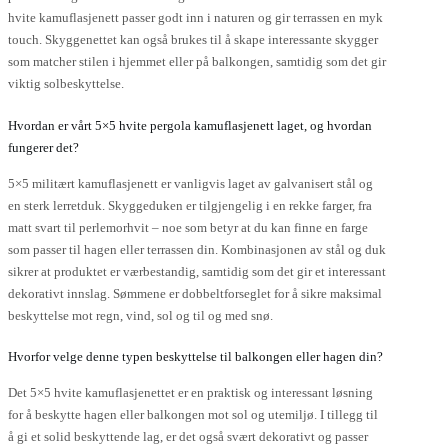
hvite kamuflasjenett passer godt inn i naturen og gir terrassen en myk
touch. Skyggenettet kan også brukes til å skape interessante skygger
som matcher stilen i hjemmet eller på balkongen, samtidig som det gir
viktig solbeskyttelse.
Hvordan er vårt 5×5 hvite pergola kamuflasjenett laget, og hvordan
fungerer det?
5×5 militært kamuflasjenett er vanligvis laget av galvanisert stål og
en sterk lerretduk. Skyggeduken er tilgjengelig i en rekke farger, fra
matt svart til perlemorhvit – noe som betyr at du kan finne en farge
som passer til hagen eller terrassen din. Kombinasjonen av stål og duk
sikrer at produktet er værbestandig, samtidig som det gir et interessant
dekorativt innslag. Sømmene er dobbeltforseglet for å sikre maksimal
beskyttelse mot regn, vind, sol og til og med snø.
Hvorfor velge denne typen beskyttelse til balkongen eller hagen din?
Det 5×5 hvite kamuflasjenettet er en praktisk og interessant løsning
for å beskytte hagen eller balkongen mot sol og utemiljø. I tillegg til
å gi et solid beskyttende lag, er det også svært dekorativt og passer