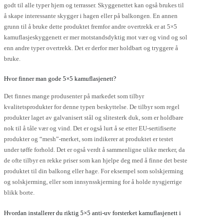
godt til alle typer hjem og terrasser. Skyggenettet kan også brukes til
å skape interessante skygger i hagen eller på balkongen. En annen
grunn til å bruke dette produktet fremfor andre overtrekk er at 5×5
kamuflasjeskyggenett er mer motstandsdyktig mot vær og vind og sol
enn andre typer overtrekk. Det er derfor mer holdbart og tryggere å
bruke.
Hvor finner man gode 5×5 kamuflasjenett?
Det finnes mange produsenter på markedet som tilbyr
kvalitetsprodukter for denne typen beskyttelse. De tilbyr som regel
produkter laget av galvanisert stål og slitesterk duk, som er holdbare
nok til å tåle vær og vind. Det er også lurt å se etter EU-sertifiserte
produkter og “mesh”-merket, som indikerer at produktet er testet
under tøffe forhold. Det er også verdt å sammenligne ulike merker, da
de ofte tilbyr en rekke priser som kan hjelpe deg med å finne det beste
produktet til din balkong eller hage. For eksempel som solskjerming
og solskjerming, eller som innsynsskjerming for å holde nysgjerrige
blikk borte.
Hvordan installerer du riktig 5×5 anti-uv forsterket kamuflasjenett i