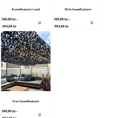
Kamuflasjenett i sand
Hvitt kamuflasjenett
ette
Dette
300,00
kr
–
300,00
kr
–
🛒
🛒
roduktet
produktet
Prisområde:
Prisområde:
994,00
kr
994,00
kr
ar
har
300,00 kr
300,00 kr
ere
til
flere
til
994,00 kr
994,00 kr
rianter.
varianter.
lternativene
Alternativene
an
kan
elges
velges
å
på
roduktsiden
produktsiden
Svart kamuflasjenett
ette
300,00
kr
–
🛒
roduktet
Prisområde: