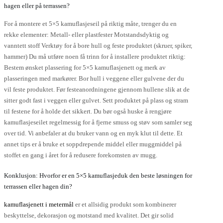
hagen eller på terrassen?
For å montere et 5×5 kamuflasjeseil på riktig måte, trenger du en
rekke elementer: Metall- eller plastfester Motstandsdyktig og
vanntett stoff Verktøy for å bore hull og feste produktet (skruer, spiker,
hammer) Du må utføre noen få trinn for å installere produktet riktig:
Bestem ønsket plassering for 5×5 kamuflasjenett og merk av
plasseringen med markører. Bor hull i veggene eller gulvene der du
vil feste produktet. Før festeanordningene gjennom hullene slik at de
sitter godt fast i veggen eller gulvet. Sett produktet på plass og stram
til festene for å holde det sikkert. Du bør også huske å rengjøre
kamuflasjeseilet regelmessig for å fjerne smuss og støv som samler seg
over tid. Vi anbefaler at du bruker vann og en myk klut til dette. Et
annet tips er å bruke et soppdrepende middel eller muggmiddel på
stoffet en gang i året for å redusere forekomsten av mugg.
Konklusjon: Hvorfor er en 5×5 kamuflasjeduk den beste løsningen for
terrassen eller hagen din?
kamuflasjenett i metermål
er et allsidig produkt som kombinerer
beskyttelse, dekorasjon og motstand med kvalitet. Det gir solid