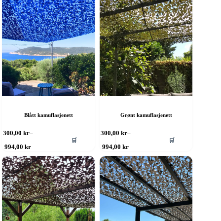
Blått kamuflasjenett
Grønt kamuflasjenett
ette
Dette
300,00
kr
–
300,00
kr
–
🛒
🛒
roduktet
produktet
Prisområde:
Prisområde:
994,00
kr
994,00
kr
ar
har
300,00 kr
300,00 kr
ere
til
flere
til
994,00 kr
994,00 kr
rianter.
varianter.
lternativene
Alternativene
an
kan
elges
velges
å
på
roduktsiden
produktsiden