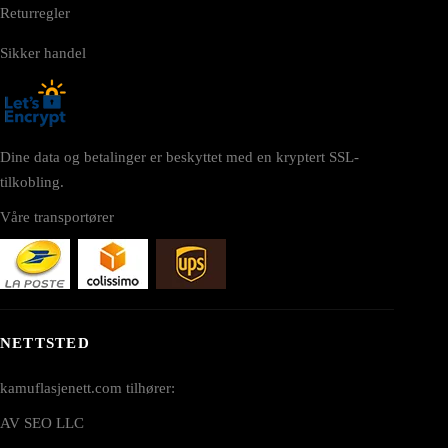
Returregler
Sikker handel
Dine data og betalinger er beskyttet med en kryptert SSL-
tilkobling.
Våre transportører
NETTSTED
kamuflasjenett.com tilhører:
AV SEO LLC