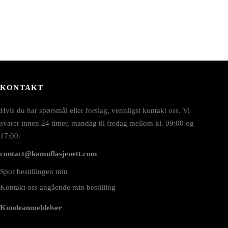
KONTAKT
Hvis du har spørsmål eller forslag, vennligst kontakt oss. Vi
svarer innen 24 timer, mandag til fredag mellom kl. 09:00 og
17:00.
contact@kamuflasjenett.com
Spor bestillingen min
Kontakt oss angående min bestilling
Kundeanmeldelser