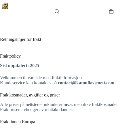
Hopp
til
innholdet
Handlekur
Retningslinjer for frakt
Fraktpolicy
Sist oppdatert: 2025
Velkommen til vår side med fraktinformasjon.
Kundeservice kan kontaktes på
contact@kamuflasjenett.com
.
Fraktkostnader, avgifter og priser
Alle priser på nettstedet inkluderer
mva
, men ikke fraktkostnader.
Fraktprisen avhenger av mottakerlandet.
Frakt innen Europa