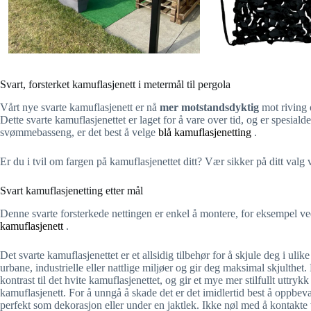
Svart, forsterket kamuflasjenett i metermål til pergola
Vårt nye svarte kamuflasjenett er nå
mer motstandsdyktig
mot riving 
Dette svarte kamuflasjenettet er laget for å vare over tid, og er spesiald
svømmebasseng, er det best å velge
blå kamuflasjenetting
.
Er du i tvil om fargen på kamuflasjenettet ditt? Vær sikker på ditt valg v
Svart kamuflasjenetting etter mål
Denne svarte forsterkede nettingen er enkel å montere, for eksempel ve
kamuflasjenett
.
Det svarte kamuflasjenettet er et allsidig tilbehør for å skjule deg i ulik
urbane, industrielle eller nattlige miljøer og gir deg maksimal skjulthet. 
kontrast til det hvite kamuflasjenettet, og gir et mye mer stilfullt uttry
kamuflasjenett. For å unngå å skade det er det imidlertid best å oppbevar
perfekt som dekorasjon eller under en jaktlek. Ikke nøl med å kontakte 