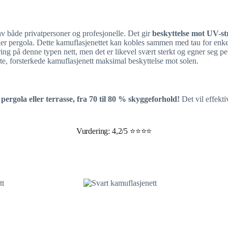
 av både privatpersoner og profesjonelle. Det gir
beskyttelse mot UV-st
 eller pergola. Dette kamuflasjenettet kan kobles sammen med tau for e
ng på denne typen nett, men det er likevel svært sterkt og egner seg per
varte, forsterkede kamuflasjenett maksimal beskyttelse mot solen.
 pergola eller terrasse, fra 70 til 80 % skyggeforhold!
Det vil effekt
Vurdering: 4,2/5 ⭐⭐⭐⭐