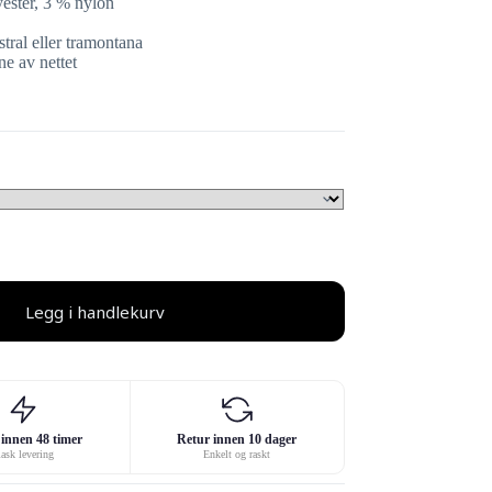
yester, 3 % nylon
ral eller tramontana
e av nettet
Legg i handlekurv
innen 48 timer
Retur innen 10 dager
ask levering
Enkelt og raskt