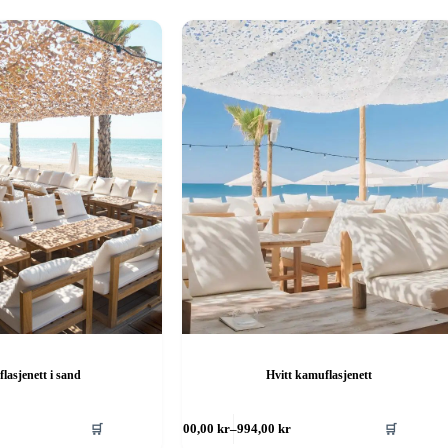
lasjenett i sand
Hvitt kamuflasjenett
Dette
🛒
🛒
300,00
kr
–
994,00
kr
produktet
e:
Prisområde: