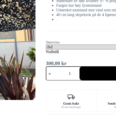
Materialer av høy kvalitet: 97 % pol
Fargen har høy lysmotstand
Utmerket motstand mot vind som mist
40 cm lang slepekrok på de 4 hjørnen
Størrelse
Nullstill
300,00
kr
Svart
kamuflasjenett
antall
Gratis frakt
Sendt 
På alle bestillinger
R