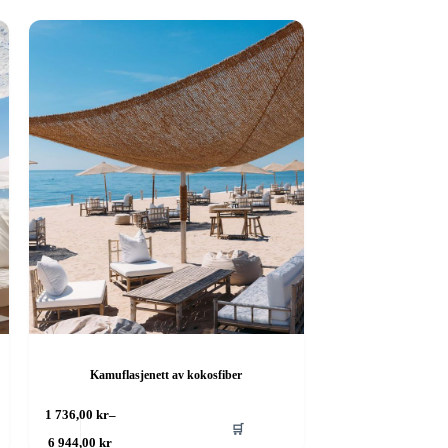
Kamuflasjenett av kokosfiber
Dette
1 736,00
kr
–
🛒
produktet
Prisområde:
6 944,00
kr