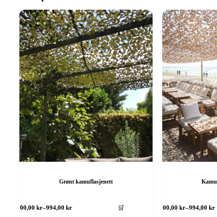
Grønt kamuflasjenett
Kamuf
Dette
Dette
🛒
300,00
kr
–
994,00
kr
300,00
kr
–
994,00
kr
produktet
produktet
Prisområde:
Prisområd