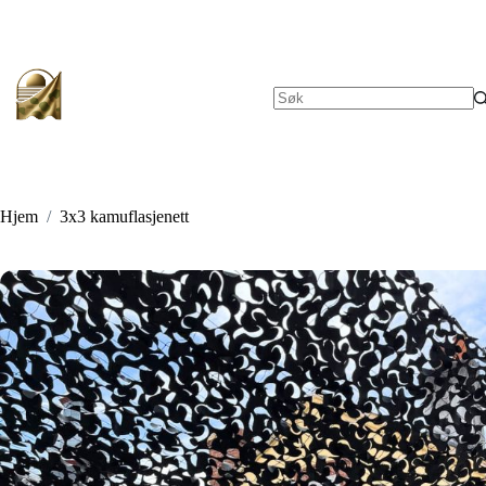
Hopp
til
innholdet
Ingen
resultater
Hjem
/
3x3 kamuflasjenett