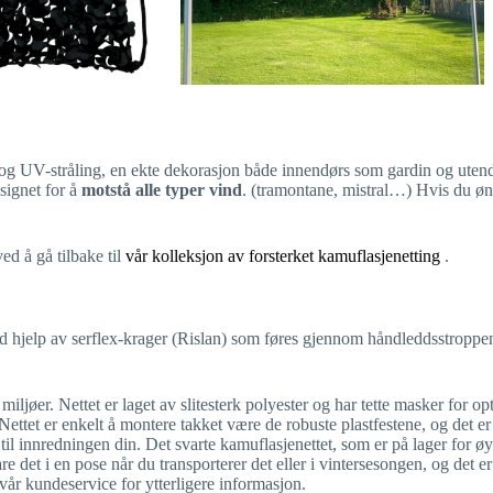
og UV-stråling, en ekte dekorasjon både innendørs som gardin og utendø
esignet for å
motstå alle typer vind
. (tramontane, mistral…) Hvis du øn
ed å gå tilbake til
vår kolleksjon av forsterket kamuflasjenetting
.
d hjelp av serflex-krager (Rislan) som føres gjennom håndleddsstroppene
e miljøer. Nettet er laget av slitesterk polyester og har tette masker for 
Nettet er enkelt å montere takket være de robuste plastfestene, og det er o
kk til innredningen din. Det svarte kamuflasjenettet, som er på lager for ø
e det i en pose når du transporterer det eller i vintersesongen, og det er
vår kundeservice for ytterligere informasjon.