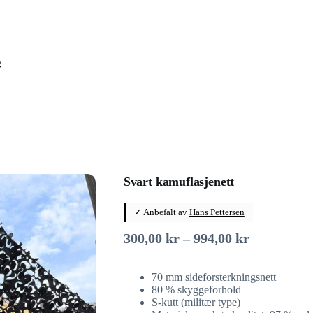
Svart kamuflasjenett
✓ Anbefalt av
Hans Pettersen
Prisområd
300,00
kr
–
994,00
kr
300,00 kr
til
70 mm sideforsterkningsnett
994,00 kr
80 % skyggeforhold
S-kutt (militær type)