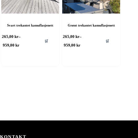
Svart trekantet kamuflasjenett
Grønt trekantet kamuflasjenett
ette
Dette
265,00
kr
–
265,00
kr
–
🛒
🛒
roduktet
produktet
Prisområde:
Prisområde:
959,00
kr
959,00
kr
ar
har
265,00 kr
265,00 kr
ere
til
flere
til
959,00 kr
959,00 kr
rianter.
varianter.
lternativene
Alternativene
an
kan
elges
velges
å
på
roduktsiden
produktsiden
KONTAKT