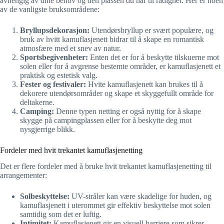
avhengig av dine behov og den plassen du har til rådighet. Her er noen
av de vanligste bruksområdene:
Bryllupsdekorasjon:
Utendørsbryllup er svært populære, og
bruk av hvitt kamuflasjenett bidrar til å skape en romantisk
atmosfære med et snev av natur.
Sportsbegivenheter:
Enten det er for å beskytte tilskuerne mot
solen eller for å avgrense bestemte områder, er kamuflasjenett et
praktisk og estetisk valg.
Fester og festivaler:
Hvite kamuflasjenett kan brukes til å
dekorere utendørsområder og skape et skyggefullt område for
deltakerne.
Camping:
Denne typen netting er også nyttig for å skape
skygge på campingplassen eller for å beskytte deg mot
nysgjerrige blikk.
Fordeler med hvit trekantet kamuflasjenetting
Det er flere fordeler med å bruke hvit trekantet kamuflasjenetting til
arrangementer:
Solbeskyttelse:
UV-stråler kan være skadelige for huden, og
kamuflasjenett i uterommet gir effektiv beskyttelse mot solen
samtidig som det er luftig.
Intimitet:
Kamuflasjenett gir en visuell barriere som sikrer