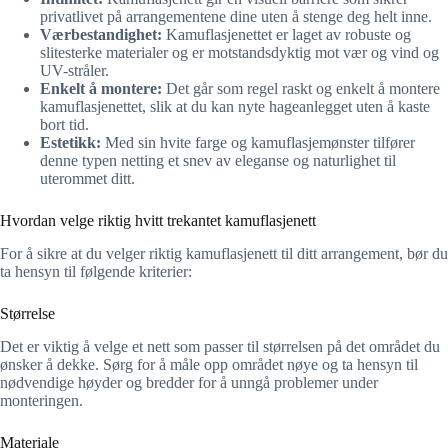
privatlivet på arrangementene dine uten å stenge deg helt inne.
Værbestandighet:
Kamuflasjenettet er laget av robuste og
slitesterke materialer og er motstandsdyktig mot vær og vind og
UV-stråler.
Enkelt å montere:
Det går som regel raskt og enkelt å montere
kamuflasjenettet, slik at du kan nyte hageanlegget uten å kaste
bort tid.
Estetikk:
Med sin hvite farge og kamuflasjemønster tilfører
denne typen netting et snev av eleganse og naturlighet til
uterommet ditt.
Hvordan velge riktig hvitt trekantet kamuflasjenett
For å sikre at du velger riktig kamuflasjenett til ditt arrangement, bør du
ta hensyn til følgende kriterier:
Størrelse
Det er viktig å velge et nett som passer til størrelsen på det området du
ønsker å dekke. Sørg for å måle opp området nøye og ta hensyn til
nødvendige høyder og bredder for å unngå problemer under
monteringen.
Materiale