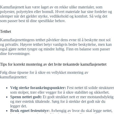
Kamuflasjenett kan være laget av en rekke ulike materialer, som
polyester, polyetylen eller bomull. Hvert materiale har sine fordeler og
ulemper når det gjelder styrke, vedlikehold og komfort. Så velg det
som passer best til dine spesifikke behov.
Tetthet
Kamuflasjenettingens tetthet påvirker dens evne til å beskytte mot sol
og privatliv. Høyere tetthet betyr vanligvis bedre beskyttelse, men kan
også gjøre nettet tyngre og mindre luftig. Finn en balanse som passer
dine forventninger.
Tips for korrekt montering av det hvite trekantede kamuflasjenettet
Følg disse tipsene for å sikre en vellykket montering av
kamuflasjenettet:
Velg sterke forankringspunkter:
Fest nettet til solide strukturer
som stolper, trær eller vegger for å sikre stabilitet og sikkerhet.
Spenn nettet godt:
Et godt strukket nett er mer motstandsdyktig
og mer estetisk tiltalende. Sørg for å strekke det godt når du
legger det.
Bruk egnet festeutstyr:
Avhengig av hvor du skal legge nettet,