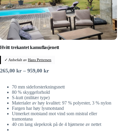
Hvitt trekantet kamuflasjenett
✓ Anbefalt av
Hans Pettersen
Prisområde:
265,00
kr
–
959,00
kr
265,00 kr
til
70 mm sideforsterkningsnett
959,00 kr
80 % skyggeforhold
S-kutt (militær type)
Materialer av høy kvalitet: 97 % polyester, 3 % nylon
Fargen har høy lysmotstand
Utmerket motstand mot vind som mistral eller
tramontana
40 cm lang slepekrok på de 4 hjørnene av nettet