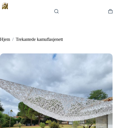
Hopp
til
innholdet
Handlekur
Hjem
/
Trekantede kamuflasjenett