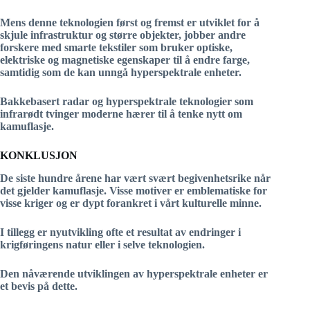
Mens denne teknologien først og fremst er utviklet for å
skjule infrastruktur og større objekter, jobber andre
forskere med smarte tekstiler som bruker optiske,
elektriske og magnetiske egenskaper til å endre farge,
samtidig som de kan unngå hyperspektrale enheter.
Bakkebasert radar og hyperspektrale teknologier som
infrarødt tvinger moderne hærer til å tenke nytt om
kamuflasje.
KONKLUSJON
De siste hundre årene har vært svært begivenhetsrike når
det gjelder kamuflasje. Visse motiver er emblematiske for
visse kriger og er dypt forankret i vårt kulturelle minne.
I tillegg er nyutvikling ofte et resultat av endringer i
krigføringens natur eller i selve teknologien.
Den nåværende utviklingen av hyperspektrale enheter er
et bevis på dette.