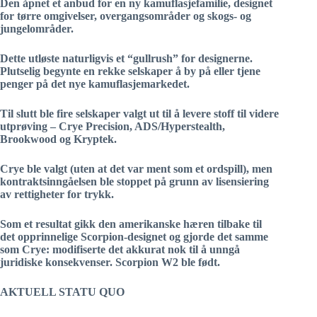
Den åpnet et anbud for en ny kamuflasjefamilie, designet
for tørre omgivelser, overgangsområder og skogs- og
jungelområder.
Dette utløste naturligvis et “gullrush” for designerne.
Plutselig begynte en rekke selskaper å by på eller tjene
penger på det nye kamuflasjemarkedet.
Til slutt ble fire selskaper valgt ut til å levere stoff til videre
utprøving – Crye Precision, ADS/Hyperstealth,
Brookwood og Kryptek.
Crye ble valgt (uten at det var ment som et ordspill), men
kontraktsinngåelsen ble stoppet på grunn av lisensiering
av rettigheter for trykk.
Som et resultat gikk den amerikanske hæren tilbake til
det opprinnelige Scorpion-designet og gjorde det samme
som Crye: modifiserte det akkurat nok til å unngå
juridiske konsekvenser. Scorpion W2 ble født.
AKTUELL STATU QUO