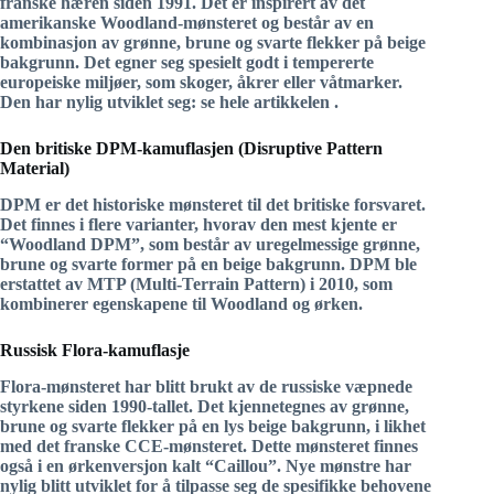
franske hæren siden 1991. Det er inspirert av det
amerikanske Woodland-mønsteret og består av en
kombinasjon av grønne, brune og svarte flekker på beige
bakgrunn. Det egner seg spesielt godt i tempererte
europeiske miljøer, som skoger, åkrer eller våtmarker.
Den har nylig utviklet seg: se hele artikkelen .
Den britiske DPM-kamuflasjen (Disruptive Pattern
Material)
DPM er det historiske mønsteret til det britiske forsvaret.
Det finnes i flere varianter, hvorav den mest kjente er
“Woodland DPM”, som består av uregelmessige grønne,
brune og svarte former på en beige bakgrunn. DPM ble
erstattet av MTP (Multi-Terrain Pattern) i 2010, som
kombinerer egenskapene til Woodland og ørken.
Russisk Flora-kamuflasje
Flora-mønsteret har blitt brukt av de russiske væpnede
styrkene siden 1990-tallet. Det kjennetegnes av grønne,
brune og svarte flekker på en lys beige bakgrunn, i likhet
med det franske CCE-mønsteret. Dette mønsteret finnes
også i en ørkenversjon kalt “Caillou”. Nye mønstre har
nylig blitt utviklet for å tilpasse seg de spesifikke behovene