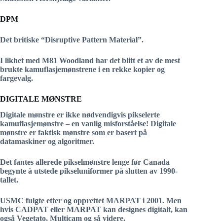
DPM
Det britiske “Disruptive Pattern Material”.
I likhet med M81 Woodland har det blitt et av de mest
brukte kamuflasjemønstrene i en rekke kopier og
fargevalg.
DIGITALE MØNSTRE
Digitale mønstre er ikke nødvendigvis pikselerte
kamuflasjemønstre – en vanlig misforståelse! Digitale
mønstre er faktisk mønstre som er basert på
datamaskiner og algoritmer.
Det fantes allerede pikselmønstre lenge før Canada
begynte å utstede pikseluniformer på slutten av 1990-
tallet.
USMC fulgte etter og opprettet MARPAT i 2001. Men
hvis CADPAT eller MARPAT kan designes digitalt, kan
også Vegetato, Multicam og så videre.