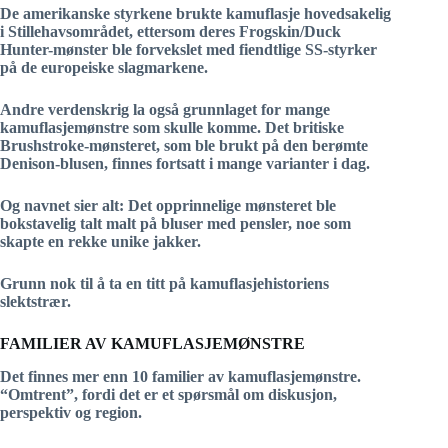
De amerikanske styrkene brukte kamuflasje hovedsakelig
i Stillehavsområdet, ettersom deres Frogskin/Duck
Hunter-mønster ble forvekslet med fiendtlige SS-styrker
på de europeiske slagmarkene.
Andre verdenskrig la også grunnlaget for mange
kamuflasjemønstre som skulle komme. Det britiske
Brushstroke-mønsteret, som ble brukt på den berømte
Denison-blusen, finnes fortsatt i mange varianter i dag.
Og navnet sier alt: Det opprinnelige mønsteret ble
bokstavelig talt malt på bluser med pensler, noe som
skapte en rekke unike jakker.
Grunn nok til å ta en titt på kamuflasjehistoriens
slektstrær.
FAMILIER AV KAMUFLASJEMØNSTRE
Det finnes mer enn 10 familier av kamuflasjemønstre.
“Omtrent”, fordi det er et spørsmål om diskusjon,
perspektiv og region.