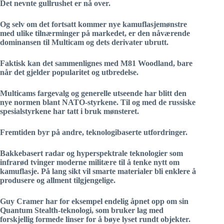
Det nevnte gullrushet er nå over.
Og selv om det fortsatt kommer nye kamuflasjemønstre
med ulike tilnærminger på markedet, er den nåværende
dominansen til Multicam og dets derivater ubrutt.
Faktisk kan det sammenlignes med M81 Woodland, bare
når det gjelder popularitet og utbredelse.
Multicams fargevalg og generelle utseende har blitt den
nye normen blant NATO-styrkene. Til og med de russiske
spesialstyrkene har tatt i bruk mønsteret.
Fremtiden byr på andre, teknologibaserte utfordringer.
Bakkebasert radar og hyperspektrale teknologier som
infrarød tvinger moderne militære til å tenke nytt om
kamuflasje. På lang sikt vil smarte materialer bli enklere å
produsere og allment tilgjengelige.
Guy Cramer har for eksempel endelig åpnet opp om sin
Quantum Stealth-teknologi, som bruker lag med
forskjellig formede linser for å bøye lyset rundt objekter.