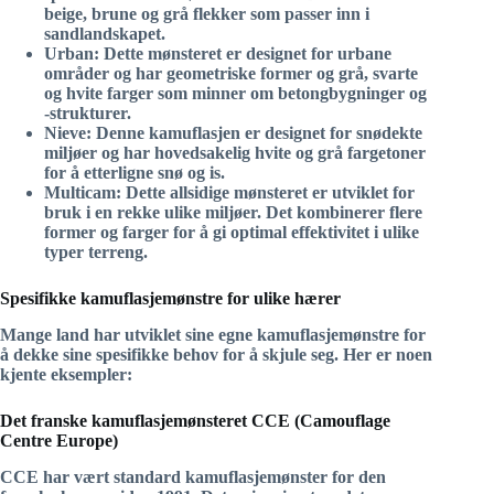
beige, brune og grå flekker som passer inn i
sandlandskapet.
Urban:
Dette mønsteret er designet for urbane
områder og har geometriske former og grå, svarte
og hvite farger som minner om betongbygninger og
-strukturer.
Nieve:
Denne kamuflasjen er designet for snødekte
miljøer og har hovedsakelig hvite og grå fargetoner
for å etterligne snø og is.
Multicam:
Dette allsidige mønsteret er utviklet for
bruk i en rekke ulike miljøer. Det kombinerer flere
former og farger for å gi optimal effektivitet i ulike
typer terreng.
Spesifikke kamuflasjemønstre for ulike hærer
Mange land har utviklet sine egne kamuflasjemønstre for
å dekke sine spesifikke behov for å skjule seg. Her er noen
kjente eksempler:
Det franske kamuflasjemønsteret CCE (Camouflage
Centre Europe)
CCE har vært standard kamuflasjemønster for den