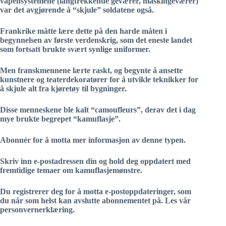
våpensystemene (langtrekkende geværer, maskingeværer)
var det avgjørende å “skjule” soldatene også.
Frankrike måtte lære dette på den harde måten i
begynnelsen av første verdenskrig, som det eneste landet
som fortsatt brukte svært synlige uniformer.
Men franskmennene lærte raskt, og begynte å ansette
kunstnere og teaterdekoratører for å utvikle teknikker for
å skjule alt fra kjøretøy til bygninger.
Disse menneskene ble kalt “camoufleurs”, derav det i dag
mye brukte begrepet “kamuflasje”.
Abonnér for å motta mer informasjon av denne typen.
Skriv inn e-postadressen din og hold deg oppdatert med
fremtidige temaer om kamuflasjemønstre.
Du registrerer deg for å motta e-postoppdateringer, som
du når som helst kan avslutte abonnementet på. Les vår
personvernerklæring.