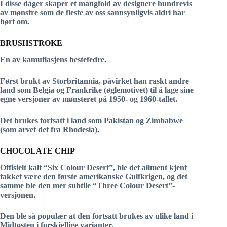
I disse dager skaper et mangfold av designere hundrevis
av mønstre som de fleste av oss sannsynligvis aldri har
hørt om.
BRUSHSTROKE
En av kamuflasjens bestefedre.
Først brukt av Storbritannia, påvirket han raskt andre
land som Belgia og Frankrike (øglemotivet) til å lage sine
egne versjoner av mønsteret på 1950- og 1960-tallet.
Det brukes fortsatt i land som Pakistan og Zimbabwe
(som arvet det fra Rhodesia).
CHOCOLATE CHIP
Offisielt kalt “Six Colour Desert”, ble det allment kjent
takket være den første amerikanske Gulfkrigen, og det
samme ble den mer subtile “Three Colour Desert”-
versjonen.
Den ble så populær at den fortsatt brukes av ulike land i
Midtøsten i forskjellige varianter.