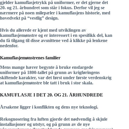
gjelder kamuflasjetrykk på uniformer, er det gjerne det
20. og 21. århundret som står i fokus. Derfor vil jeg se
nærmere på noen milepæler i kamuflasjens historie, med
hovedvekt på “vestlig” design.
Hvis du allerede er kjent med utviklingen av
kamuflasjemønstre og er interessert i en spesifikk del, kan
du få tilgang til disse avsnittene ved å klikke på lenkene
nedenfor.
Kamuflasjemønstrenes familier
Mens mange hærer begynte å bruke ensfargede
uniformer på 1800-tallet på grunn av krigføringens
skiftende karakter, var det først under første verdenskrig
at kamuflasjemønstre ble tatt i bruk i stor skala.
KAMUFLASJE I DET 20. OG 21. ÅRHUNDREDE
Årsakene ligger i konflikten og dens nye teknologi.
Rekognosering fra luften gjorde det nødvendig å skjule
installasjoner og utstyr, og på grunn av de nye