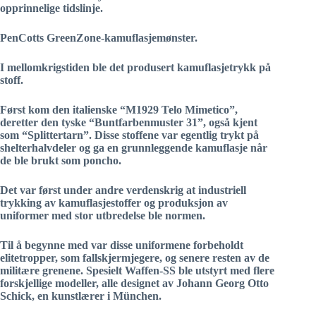
opprinnelige tidslinje.
PenCotts GreenZone-kamuflasjemønster.
I mellomkrigstiden ble det produsert kamuflasjetrykk på
stoff.
Først kom den italienske “M1929 Telo Mimetico”,
deretter den tyske “Buntfarbenmuster 31”, også kjent
som “Splittertarn”. Disse stoffene var egentlig trykt på
shelterhalvdeler og ga en grunnleggende kamuflasje når
de ble brukt som poncho.
Det var først under andre verdenskrig at industriell
trykking av kamuflasjestoffer og produksjon av
uniformer med stor utbredelse ble normen.
Til å begynne med var disse uniformene forbeholdt
elitetropper, som fallskjermjegere, og senere resten av de
militære grenene. Spesielt Waffen-SS ble utstyrt med flere
forskjellige modeller, alle designet av Johann Georg Otto
Schick, en kunstlærer i München.