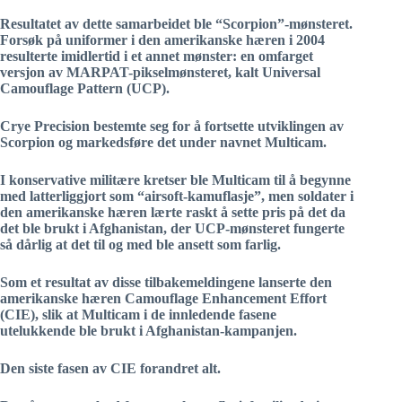
Resultatet av dette samarbeidet ble “Scorpion”-mønsteret.
Forsøk på uniformer i den amerikanske hæren i 2004
resulterte imidlertid i et annet mønster: en omfarget
versjon av MARPAT-pikselmønsteret, kalt Universal
Camouflage Pattern (UCP).
Crye Precision bestemte seg for å fortsette utviklingen av
Scorpion og markedsføre det under navnet Multicam.
I konservative militære kretser ble Multicam til å begynne
med latterliggjort som “airsoft-kamuflasje”, men soldater i
den amerikanske hæren lærte raskt å sette pris på det da
det ble brukt i Afghanistan, der UCP-mønsteret fungerte
så dårlig at det til og med ble ansett som farlig.
Som et resultat av disse tilbakemeldingene lanserte den
amerikanske hæren Camouflage Enhancement Effort
(CIE), slik at Multicam i de innledende fasene
utelukkende ble brukt i Afghanistan-kampanjen.
Den siste fasen av CIE forandret alt.