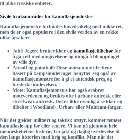
til ulike russiske enheter.
Sivile bruksområder for kamuflasjemønstre
Kamuflasjemønstre forbindes hovedsakelig med militæret,
men de er også populære i den sivile verden av en rekke
ulike årsaker:
Jakt:
Jegere bruker klær og
kamuflasjetilbehør
for
å gå i ett med omgivelsene og unngå å bli oppdaget
av ville dyr.
Airsoft og paintball:
Disse morsomme idrettene
basert på kampsimuleringer benytter seg også av
kamuflasjemønstre for å gi et autentisk preg og
forsterke innlevelsen.
Mote:
Kamuflasjemønstre har også erobret
moteverdenen og brukes ofte i urbane antrekk eller
streetwear-antrekk. Det er ikke uvanlig å se klær og
tilbehør i Woodland-, Urban- eller Multicam-farger.
Når det gjelder militært og taktisk utstyr, kommer temaet
kamuflasje opp før eller senere. Vi kan gå gjennom hele
menneskehetens historie, fra jakt og daglig overlevelse til
den lange historien med krig og konflikt. Men når det