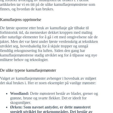
artikkelen tar vi en titt på de ulike kamuflasjemønstrene som
finnes, og hvordan de kan brukes.
Kamuflasjens opprinnelse
De første sporene etter bruk av kamuflasje går tilbake til
forhistorisk tid, da mennesker dekket kroppen med maling
eller naturlige elementer for å gå i ett med omgivelsene når de
jaktet. Men det var først under første verdenskrig at teknikken
utviklet seg, hovedsakelig for å skjule tropper og unngå
fiendtlig rekognosering fra luften. Siden den gang har
kamuflasjemønstrene stadig utviklet seg for å tilpasse seg nye
militære behov og teknologier.
De ulike typene kamuflasjemønster
Valget av kamuflasjemønster avhenger i hovedsak av miljøet
det skal brukes i. Her er noen eksempler på vanlige mønstre:
Woodland:
Dette mønsteret består av blader, grener og
grønne, brune og svarte flekker. Det er ideelt for
skogsmiljøer.
Ørken:
Som navnet antyder, er dette mønsteret
spesielt utviklet for ørkenområder. Det består av