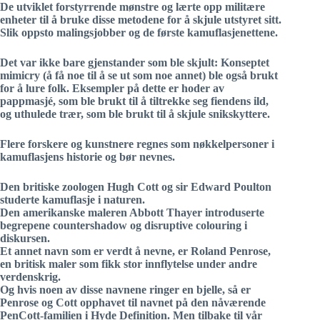
De utviklet forstyrrende mønstre og lærte opp militære
enheter til å bruke disse metodene for å skjule utstyret sitt.
Slik oppsto malingsjobber og de første kamuflasjenettene.
Det var ikke bare gjenstander som ble skjult: Konseptet
mimicry (å få noe til å se ut som noe annet) ble også brukt
for å lure folk. Eksempler på dette er hoder av
pappmasjé, som ble brukt til å tiltrekke seg fiendens ild,
og uthulede trær, som ble brukt til å skjule snikskyttere.
Flere forskere og kunstnere regnes som nøkkelpersoner i
kamuflasjens historie og bør nevnes.
Den britiske zoologen Hugh Cott og sir Edward Poulton
studerte kamuflasje i naturen.
Den amerikanske maleren Abbott Thayer introduserte
begrepene countershadow og disruptive colouring i
diskursen.
Et annet navn som er verdt å nevne, er Roland Penrose,
en britisk maler som fikk stor innflytelse under andre
verdenskrig.
Og hvis noen av disse navnene ringer en bjelle, så er
Penrose og Cott opphavet til navnet på den nåværende
PenCott-familien i Hyde Definition. Men tilbake til vår