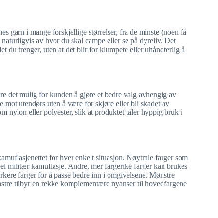
es garn i mange forskjellige størrelser, fra de minste (noen få
r naturligvis av hvor du skal campe eller se på dyreliv. Det
et du trenger, uten at det blir for klumpete eller uhåndterlig å
re det mulig for kunden å gjøre et bedre valg avhengig av
e mot utendørs uten å være for skjøre eller bli skadet av
om nylon eller polyester, slik at produktet tåler hyppig bruk i
kamuflasjenettet for hver enkelt situasjon. Nøytrale farger som
pel militær kamuflasje. Andre, mer fargerike farger kan brukes
sterkere farger for å passe bedre inn i omgivelsene. Mønstre
ønstre tilbyr en rekke komplementære nyanser til hovedfargene