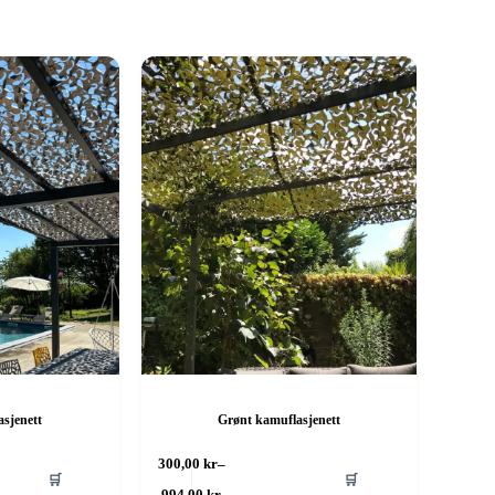
asjenett
Grønt kamuflasjenett
Dette
300,00
kr
–
🛒
🛒
produktet
Prisområde:
994,00
kr