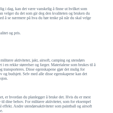
ig i dag, kan det være vanskelig å finne ut hvilket som
dan velger du det som gir deg den kvaliteten og bruken du
 ved å se nærmere på hva du bør tenke på når du skal velge
alitet og pris.
militære aktiviteter, jakt, airsoft, camping og utendørs
t i en rekke størrelser og farger. Materialene som brukes til å
 og transporteres. Disse egenskapene gjør det mulig for
v og budsjett. Selv med alle disse egenskapene kan det
asjon.
tet, er hvordan du planlegger å bruke det. Hvis du er mest
se til dine behov. For militære aktiviteter, som for eksempel
l effekt. Andre utendørsaktiviteter som paintball og airsoft
e.