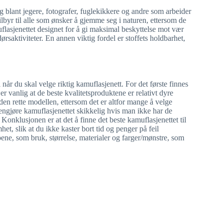
lg blant jegere, fotografer, fuglekikkere og andre som arbeider
ilbyr til alle som ønsker å gjemme seg i naturen, ettersom de
uflasjenettet designet for å gi maksimal beskyttelse mot vær
rsaktiviteter. En annen viktig fordel er stoffets holdbarhet,
l når du skal velge riktig kamuflasjenett. For det første finnes
er vanlig at de beste kvalitetsproduktene er relativt dyre
en rette modellen, ettersom det er altfor mange å velge
engjøre kamuflasjenettet skikkelig hvis man ikke har de
Konklusjonen er at det å finne det beste kamuflasjenettet til
 slik at du ikke kaster bort tid og penger på feil
pene, som bruk, størrelse, materialer og farger/mønstre, som