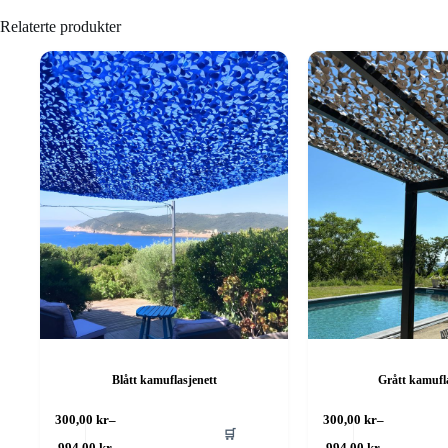
Relaterte produkter
Blått kamuflasjenett
Grått kamufl
Dette
Dette
300,00
kr
–
300,00
kr
–
🛒
produktet
produktet
Prisområde:
Prisområde:
994,00
kr
994,00
kr