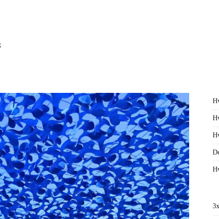
Hv
Hv
Hv
De
Hv
3x