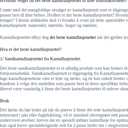
Hvordan velger du det beste kamuflasjenettet til dine friluftsaktiviteter?
I møte med det mangfoldige utvalget av kamuflasjenett som er tilgjengel
passer best til dine behov. Hvilket er det beste kamuflasjenettet? Hvor
trenger? I denne artikkelen skal vi forsøke å svare på dette spørsmålet
kamuflasjenett: materialer, størrelse, farger og mønstre.
Kamuflasjenettet tilbyr deg
det beste kamuflasjenettet
når det gjelder kv
Hva er det beste kamuflasjenettet?
1/ Sandkamuflasjenettet fra Kamuflasjenettet
Det beste sandkamuflasjenettet er et allsidig produkt som kan brukes til 
fotojournalistikk. Sandkamuflasjenett er tilgjengelig fra Kamuflasjenette
lage kamuflasjenettene våre er lette og sterke, og de kan enkelt brettes
kundene å velge den modellen som passer best til deres spesifikke beho
likevel være vanskelig å finne det beste kamuflasjenettet til enhver situ
Bruk
Det første du bør tenke på når du prøver å finne det rette kamuflasjenet
interessert i jakt eller fuglekikking, vil et standard olivengrønt nett pas
undercover-øvelser, kreves det en spesiell militær kamuflasje for optima
kan også kreve spesialdesignede nett for å passe bedre inn i omgivelsen