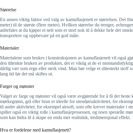
Størrelse
En annen viktig faktor ved valg av kamuflasjenett er størrelsen. Det finn
meter) til de største (flere meter). Hvilken størrelse du trenger, avhenge
anbefales at du kjøper et nett som er stort nok til å dekke hele det områd
transportere og oppbevare på en god måte.
Materialer
Materialene som brukes i konstruksjonen av kamuflasjenett vil også gjø
den tiltenkte bruken av produktet, det er viktig at de er motstandsdyktig
dårlig vær som regn eller sterk vind. Man bør velge et slitesterkt stoff s
lang tid før det må skiftes ut.
Farger og mønster
Valget av farge og mønster vil også være avgjørende for å få det beste 
mørkegrønn, grå eller brun er ideelle for utendørsaktiviteter, for eksem
til andre aktiviteter, for eksempel airsoft, som ofte krever materialer i 
spiller også en viktig rolle i kamuflasjeprosessen, og noen spesielle m
som kan bidra til å skape en enda mer realistisk, tredimensjonal effekt.
Hva er fordelene med kamuflasjenett?