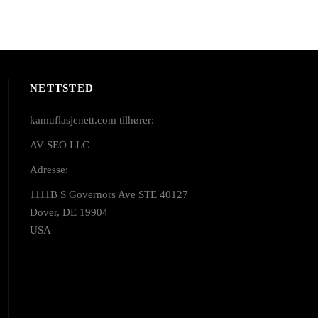
NETTSTED
kamuflasjenett.com tilhører:
AV SEO LLC
Adresse:
1111B S Governors Ave STE 40127
Dover, DE 19904
USA