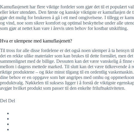
Kamuflasjenett har flere viktige fordeler som gjør det til et populært va
eller leker utendørs. Den første og kanskje viktigste er kamuflasjen de t
gjør det mulig for brukeren å gå i ett med omgivelsene. I tillegg er kam
og vind, noe som sikrer komfort og optimal beskyttelse under alle utendø
som gjør at nettet kan vare i årevis uten behov for kostbar utskifting.
Hva er ulempene med kamuflasjenett?
Til tross for alle disse fordelene er det også noen ulemper å ta hensyn ti
det en rekke ulike materialer som kan brukes til dette formålet, men det 
sammenlignet med de billige. Dessuten kan det være vanskelig å finne d
mellom i dagens mettede marked. Til slutt kan det være tidkrevende å r
riktige produktene – og ikke minst tilgang til en ordentlig vaskemaskin. 
dine behov er en oppgave som bør angripes med omhu og oppmerksomhet,
produktvalg. Nøkkelen til suksess ligger i å forstå de viktigste egenska
avgjør hvilket produkt som passer til den enkelte friluftsaktiviteten.
Del Del