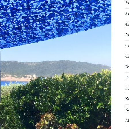
3x
3x
4x
5x
6x
6x
Be
Fe
Fo
Ka
Ka
Ka