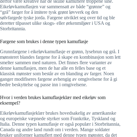
derfor være kreative når de skulle kamuflere troppene sine.
Eikeløvkamuflasjen var sammensatt av både “grønne” og
“grå” farger for å imitere tysk grønt løvverk og den
sølvfargede tyske jorda. Fargene utviklet seg over tid og ble
deretter tilpasset ulike skogs- eller ørkenmiljøer i USA og
Storbritannia.
Fargene som brukes i denne typen kamuflasje
Grunnfargene i eikeløvkamuflasje er grønn, lysebrun og grå. I
mønsteret blandes fargene for å skape en kombinasjon som lett
smelter sammen med naturen. Det finnes flere varianter av
denne kamuflasjen, men de har alle en felles base og et
klassisk mønster som består av en blanding av farger. Noen
ganger modifiseres fargene avhengig av omgivelsene for å gi
bedre beskyttelse og passe inn i omgivelsene.
Hvor i verden brukes kamuflasjeklær med eikeløv som
eksempel?
Eikeløvkamuflasjeklær brukes hovedsakelig av amerikanske
og europeiske væpnede styrker som Frankrike, Tyskland og
Italia. Denne typen kamuflasje er også populær i Storbritannia,
Canada og andre land rundt om i verden. Mange soldater
bruker uniformer kamuflert med denne typen mønster, da det