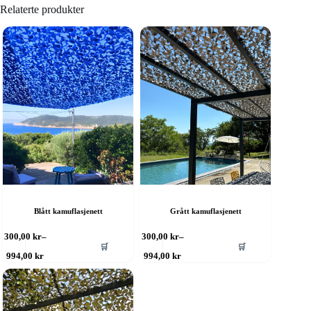
Relaterte produkter
Blått kamuflasjenett
Grått kamuflasjenett
ette
Dette
300,00
kr
–
300,00
kr
–
🛒
🛒
roduktet
produktet
Prisområde:
Prisområde:
994,00
kr
994,00
kr
ar
har
300,00 kr
300,00 kr
ere
til
flere
til
994,00 kr
994,00 kr
rianter.
varianter.
lternativene
Alternativene