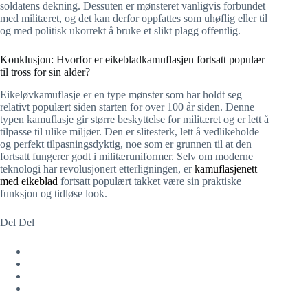
soldatens dekning. Dessuten er mønsteret vanligvis forbundet
med militæret, og det kan derfor oppfattes som uhøflig eller til
og med politisk ukorrekt å bruke et slikt plagg offentlig.
Konklusjon: Hvorfor er eikebladkamuflasjen fortsatt populær
til tross for sin alder?
Eikeløvkamuflasje er en type mønster som har holdt seg
relativt populært siden starten for over 100 år siden. Denne
typen kamuflasje gir større beskyttelse for militæret og er lett å
tilpasse til ulike miljøer. Den er slitesterk, lett å vedlikeholde
og perfekt tilpasningsdyktig, noe som er grunnen til at den
fortsatt fungerer godt i militæruniformer. Selv om moderne
teknologi har revolusjonert etterligningen, er
kamuflasjenett
med eikeblad
fortsatt populært takket være sin praktiske
funksjon og tidløse look.
Del Del