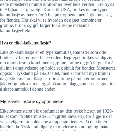
dette mønsteret i militæruniformer over hele verden? Fra Syria
til Afghanistan, fra Sør-Korea til USA, brukes denne typen
kamuflasje av hærer for å hjelpe troppene med å gjemme seg
for fiender. Her skal vi se hvordan designet kombinerer
grønne, brune og grå farger for å skape maksimal
kamuflasjeeffekt.
Hva er eikebladkamuflasje?
Eikeløvkamuflasje er en type kamuflasjemønster som ofte
brukes av hærer over hele verden. Begrepet brukes vanligvis
om mimikk som kombinerer grønne, brune og grå farger for å
gli inn i omgivelsene og holde seg skjult for fiender. Mønsteret
oppsto i Tyskland på 1920-tallet, men er fortsatt mye brukt i
dag. Eikeløvkamuflasje er ofte å finne på militæruniformer,
jakker og bukser, men også på andre plagg som er designet for
å skape antrekk i denne ånden.
Mønsterets historie og opprinnelse
Eikeløvmønsteret ble oppfunnet av den tyske hæren på 1920-
tallet som “Splittermuster 31” (grønt kavaleri), for å gjøre det
vanskeligere for soldatene å oppdage fiender. På den tiden
hadde ikke Tyskland tilgang til moderne teknologi og måtte