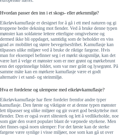
europeiske hærer.
Hvordan passer den inn i et skogs- eller ørkenmiljø?
Eikeløvkamuflasje er designet for å gå i ett med naturen og gi
troppene bedre dekning mot fiender. Ved å bruke denne typen
mønster kan soldatene lettere etterligne omgivelsene og
dermed ikke bli oppdaget, samtidig som de beholder en viss
grad av mobilitet og større bevegelsesfrihet. Kamuflasje kan
tilpasses ulike miljøer ved å bruke de riktige fargene. Hvis
man for eksempel befinner seg i et mørkt skogsmiljø, kan det
være lurt å velge et mønster som er mer grønt og mørkebrunt
enn det opprinnelige bildet, som var mer grått og lysegrønt. På
samme måte kan en mørkere kamuflasje være et godt
alternativ i et sand- og steinmiljø.
Hva er fordelene og ulempene med eikeløvkamuflasje?
Eikeløvkamuflasje har flere fordeler fremfor andre typer
kamuflasje. Den første og viktigste er at denne typen mønster
lett tilpasser seg ulike miljøer og gir svært god beskyttelse mot
fiender. Den er også svært slitesterk og lett å vedlikeholde, noe
som gjør den svært populær blant de væpnede styrkene. Men
det finnes også noen ulemper: For det første kan de sterke
fargene være synlige i visse miljøer, noe som kan gå ut over