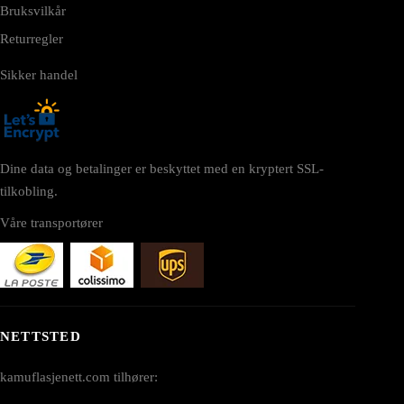
Bruksvilkår
Returregler
Sikker handel
Dine data og betalinger er beskyttet med en kryptert SSL-
tilkobling.
Våre transportører
NETTSTED
kamuflasjenett.com tilhører: