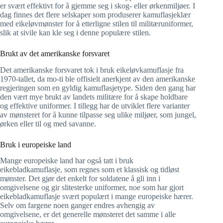
er svært effektivt for å gjemme seg i skog- eller ørkenmiljøer. I
dag finnes det flere selskaper som produserer kamuflasjeklær
med eikeløvmønster for å etterligne stilen til militæruniformer,
slik at sivile kan kle seg i denne populære stilen.
Brukt av det amerikanske forsvaret
Det amerikanske forsvaret tok i bruk eikeløvkamuflasje fra
1970-tallet, da mo-ti ble offisielt anerkjent av den amerikanske
regjeringen som en gyldig kamuflasjetype. Siden den gang har
den vært mye brukt av landets militære for å skape holdbare
og effektive uniformer. I tillegg har de utviklet flere varianter
av mønsteret for å kunne tilpasse seg ulike miljøer, som jungel,
ørken eller til og med savanne.
Bruk i europeiske land
Mange europeiske land har også tatt i bruk
eikebladkamuflasje, som regnes som et klassisk og tidløst
mønster. Det gjør det enkelt for soldatene å gli inn i
omgivelsene og gir slitesterke uniformer, noe som har gjort
eikebladkamuflasje svært populært i mange europeiske hærer.
Selv om fargene noen ganger endres avhengig av
omgivelsene, er det generelle mønsteret det samme i alle