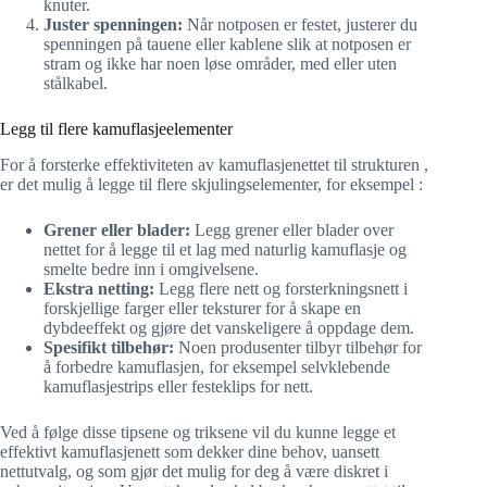
knuter.
Juster spenningen:
Når notposen er festet, justerer du
spenningen på tauene eller kablene slik at notposen er
stram og ikke har noen løse områder, med eller uten
stålkabel.
Legg til flere kamuflasjeelementer
For å forsterke effektiviteten av kamuflasjenettet til strukturen ,
er det mulig å legge til flere skjulingselementer, for eksempel :
Grener eller blader:
Legg grener eller blader over
nettet for å legge til et lag med naturlig kamuflasje og
smelte bedre inn i omgivelsene.
Ekstra netting:
Legg flere nett og forsterkningsnett i
forskjellige farger eller teksturer for å skape en
dybdeeffekt og gjøre det vanskeligere å oppdage dem.
Spesifikt tilbehør:
Noen produsenter tilbyr tilbehør for
å forbedre kamuflasjen, for eksempel selvklebende
kamuflasjestrips eller festeklips for nett.
Ved å følge disse tipsene og triksene vil du kunne legge et
effektivt kamuflasjenett som dekker dine behov, uansett
nettutvalg, og som gjør det mulig for deg å være diskret i