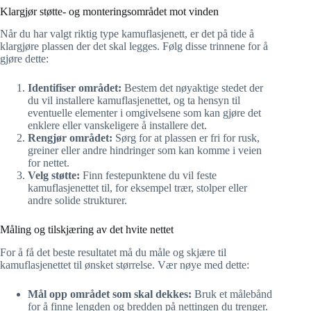
Klargjør støtte- og monteringsområdet mot vinden
Når du har valgt riktig type kamuflasjenett, er det på tide å
klargjøre plassen der det skal legges. Følg disse trinnene for å
gjøre dette:
Identifiser området:
Bestem det nøyaktige stedet der
du vil installere kamuflasjenettet, og ta hensyn til
eventuelle elementer i omgivelsene som kan gjøre det
enklere eller vanskeligere å installere det.
Rengjør området:
Sørg for at plassen er fri for rusk,
greiner eller andre hindringer som kan komme i veien
for nettet.
Velg støtte:
Finn festepunktene du vil feste
kamuflasjenettet til, for eksempel trær, stolper eller
andre solide strukturer.
Måling og tilskjæring av det hvite nettet
For å få det beste resultatet må du måle og skjære til
kamuflasjenettet til ønsket størrelse. Vær nøye med dette:
Mål opp området som skal dekkes:
Bruk et målebånd
for å finne lengden og bredden på nettingen du trenger.