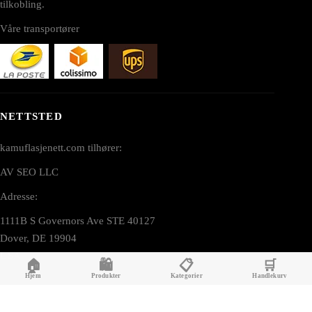
tilkobling.
Våre transportører
NETTSTED
kamuflasjenett.com tilhører:
AV SEO LLC
Adresse:
1111B S Governors Ave STE 40127
Dover, DE 19904
USA
🏠
🛍️
📋
🛒
Hjem
Produkter
Kategorier
Handlekurv