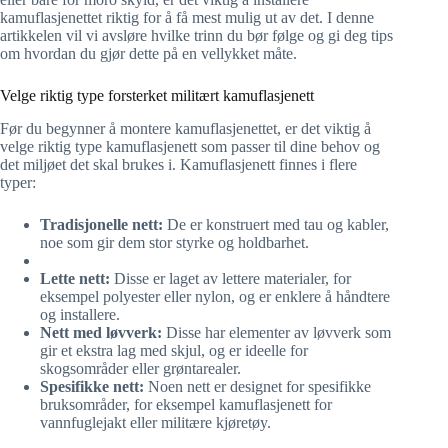
kamuflasjenettet riktig for å få mest mulig ut av det. I denne
artikkelen vil vi avsløre hvilke trinn du bør følge og gi deg tips
om hvordan du gjør dette på en vellykket måte.
Velge riktig type forsterket militært kamuflasjenett
Før du begynner å montere kamuflasjenettet, er det viktig å
velge riktig type kamuflasjenett som passer til dine behov og
det miljøet det skal brukes i. Kamuflasjenett finnes i flere
typer:
Tradisjonelle nett:
De er konstruert med tau og kabler,
noe som gir dem stor styrke og holdbarhet.
Lette nett:
Disse er laget av lettere materialer, for
eksempel polyester eller nylon, og er enklere å håndtere
og installere.
Nett med løvverk:
Disse har elementer av løvverk som
gir et ekstra lag med skjul, og er ideelle for
skogsområder eller grøntarealer.
Spesifikke nett:
Noen nett er designet for spesifikke
bruksområder, for eksempel kamuflasjenett for
vannfuglejakt eller militære kjøretøy.