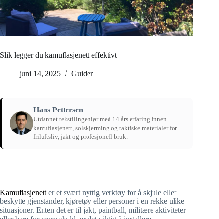
Slik legger du kamuflasjenett effektivt
juni 14, 2025
Guider
Hans Pettersen
Utdannet tekstilingeniør med 14 års erfaring innen
kamuflasjenett, solskjerming og taktiske materialer for
friluftsliv, jakt og profesjonell bruk.
Hjem
/
Guider
Kamuflasjenett
er et svært nyttig verktøy for å skjule eller
beskytte gjenstander, kjøretøy eller personer i en rekke ulike
situasjoner. Enten det er til jakt, paintball, militære aktiviteter
eller bare for moro skyld, er det viktig å installere