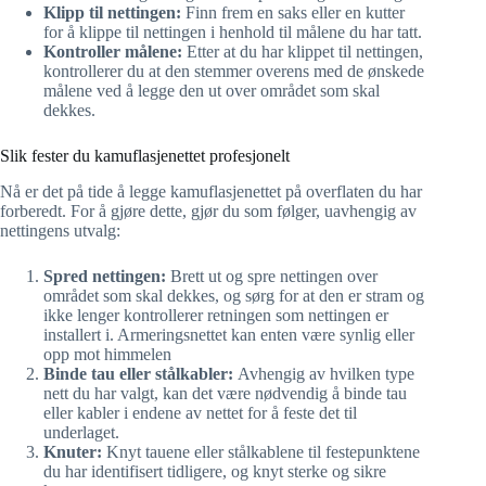
Klipp til nettingen:
Finn frem en saks eller en kutter
for å klippe til nettingen i henhold til målene du har tatt.
Kontroller målene:
Etter at du har klippet til nettingen,
kontrollerer du at den stemmer overens med de ønskede
målene ved å legge den ut over området som skal
dekkes.
Slik fester du kamuflasjenettet profesjonelt
Nå er det på tide å legge kamuflasjenettet på overflaten du har
forberedt. For å gjøre dette, gjør du som følger, uavhengig av
nettingens utvalg:
Spred nettingen:
Brett ut og spre nettingen over
området som skal dekkes, og sørg for at den er stram og
ikke lenger kontrollerer retningen som nettingen er
installert i. Armeringsnettet kan enten være synlig eller
opp mot himmelen
Binde tau eller stålkabler:
Avhengig av hvilken type
nett du har valgt, kan det være nødvendig å binde tau
eller kabler i endene av nettet for å feste det til
underlaget.
Knuter:
Knyt tauene eller stålkablene til festepunktene
du har identifisert tidligere, og knyt sterke og sikre