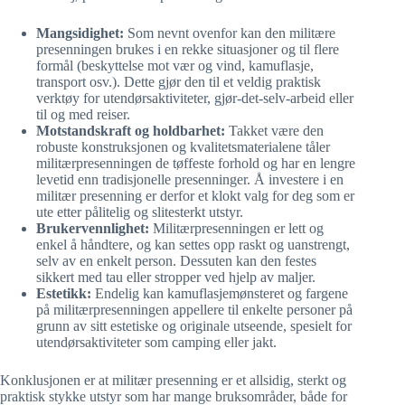
Mangsidighet:
Som nevnt ovenfor kan den militære
presenningen brukes i en rekke situasjoner og til flere
formål (beskyttelse mot vær og vind, kamuflasje,
transport osv.). Dette gjør den til et veldig praktisk
verktøy for utendørsaktiviteter, gjør-det-selv-arbeid eller
til og med reiser.
Motstandskraft og holdbarhet:
Takket være den
robuste konstruksjonen og kvalitetsmaterialene tåler
militærpresenningen de tøffeste forhold og har en lengre
levetid enn tradisjonelle presenninger. Å investere i en
militær presenning er derfor et klokt valg for deg som er
ute etter pålitelig og slitesterkt utstyr.
Brukervennlighet:
Militærpresenningen er lett og
enkel å håndtere, og kan settes opp raskt og uanstrengt,
selv av en enkelt person. Dessuten kan den festes
sikkert med tau eller stropper ved hjelp av maljer.
Estetikk:
Endelig kan kamuflasjemønsteret og fargene
på militærpresenningen appellere til enkelte personer på
grunn av sitt estetiske og originale utseende, spesielt for
utendørsaktiviteter som camping eller jakt.
Konklusjonen er at militær presenning er et allsidig, sterkt og
praktisk stykke utstyr som har mange bruksområder, både for