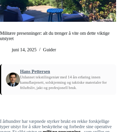
Militære presenninger: alt du trenger å vite om dette viktige
utstyret
juni 14, 2025
Guider
Hans Pettersen
Utdannet tekstilingeniør med 14 års erfaring innen
kamuflasjenett, solskjerming og taktiske materialer for
friluftsliv, jakt og profesjonell bruk.
Hjem
/
Guider
I århundrer har væpnede styrker brukt en rekke forskjellige
typer utstyr for å sikre beskyttelse og forbedre sine operative
evner. Et slikt utstyr er
militær presenning
, som spiller en