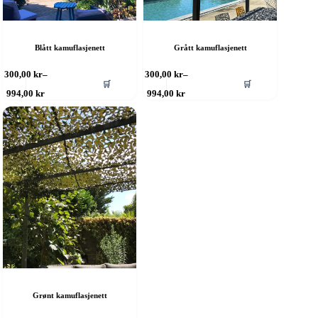
Blått kamuflasjenett
Grått kamuflasjenett
ette
Dette
300,00
kr
–
300,00
kr
–
🛒
🛒
roduktet
produktet
Prisområde:
Prisområde:
994,00
kr
994,00
kr
ar
har
300,00 kr
300,00 kr
ere
til
flere
til
994,00 kr
994,00 kr
rianter.
varianter.
lternativene
Alternativene
an
kan
elges
velges
å
på
roduktsiden
produktsiden
Grønt kamuflasjenett