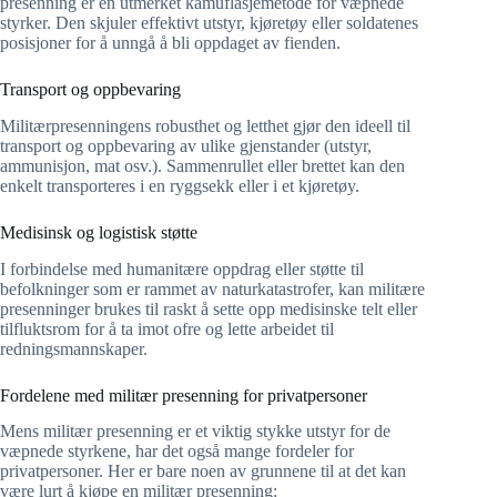
presenning er en utmerket kamuflasjemetode for væpnede
styrker. Den skjuler effektivt utstyr, kjøretøy eller soldatenes
posisjoner for å unngå å bli oppdaget av fienden.
Transport og oppbevaring
Militærpresenningens robusthet og letthet gjør den ideell til
transport og oppbevaring av ulike gjenstander (utstyr,
ammunisjon, mat osv.). Sammenrullet eller brettet kan den
enkelt transporteres i en ryggsekk eller i et kjøretøy.
Medisinsk og logistisk støtte
I forbindelse med humanitære oppdrag eller støtte til
befolkninger som er rammet av naturkatastrofer, kan militære
presenninger brukes til raskt å sette opp medisinske telt eller
tilfluktsrom for å ta imot ofre og lette arbeidet til
redningsmannskaper.
Fordelene med militær presenning for privatpersoner
Mens militær presenning er et viktig stykke utstyr for de
væpnede styrkene, har det også mange fordeler for
privatpersoner. Her er bare noen av grunnene til at det kan
være lurt å kjøpe en militær presenning: