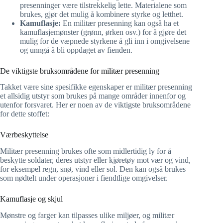
presenninger være tilstrekkelig lette. Materialene som
brukes, gjør det mulig å kombinere styrke og letthet.
Kamuflasje:
En militær presenning kan også ha et
kamuflasjemønster (grønn, ørken osv.) for å gjøre det
mulig for de væpnede styrkene å gli inn i omgivelsene
og unngå å bli oppdaget av fienden.
De viktigste bruksområdene for militær presenning
Takket være sine spesifikke egenskaper er militær presenning
et allsidig utstyr som brukes på mange områder innenfor og
utenfor forsvaret. Her er noen av de viktigste bruksområdene
for dette stoffet:
Værbeskyttelse
Militær presenning brukes ofte som midlertidig ly for å
beskytte soldater, deres utstyr eller kjøretøy mot vær og vind,
for eksempel regn, snø, vind eller sol. Den kan også brukes
som nødtelt under operasjoner i fiendtlige omgivelser.
Kamuflasje og skjul
Mønstre og farger kan tilpasses ulike miljøer, og militær