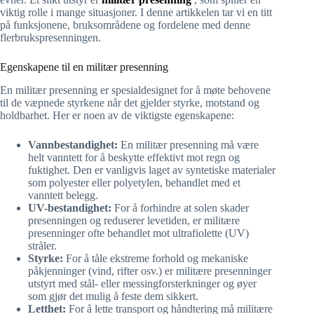
viktig rolle i mange situasjoner. I denne artikkelen tar vi en titt
på funksjonene, bruksområdene og fordelene med denne
flerbrukspresenningen.
Egenskapene til en militær presenning
En militær presenning er spesialdesignet for å møte behovene
til de væpnede styrkene når det gjelder styrke, motstand og
holdbarhet. Her er noen av de viktigste egenskapene:
Vannbestandighet:
En militær presenning må være
helt vanntett for å beskytte effektivt mot regn og
fuktighet. Den er vanligvis laget av syntetiske materialer
som polyester eller polyetylen, behandlet med et
vanntett belegg.
UV-bestandighet:
For å forhindre at solen skader
presenningen og reduserer levetiden, er militære
presenninger ofte behandlet mot ultrafiolette (UV)
stråler.
Styrke:
For å tåle ekstreme forhold og mekaniske
påkjenninger (vind, rifter osv.) er militære presenninger
utstyrt med stål- eller messingforsterkninger og øyer
som gjør det mulig å feste dem sikkert.
Letthet:
For å lette transport og håndtering må militære