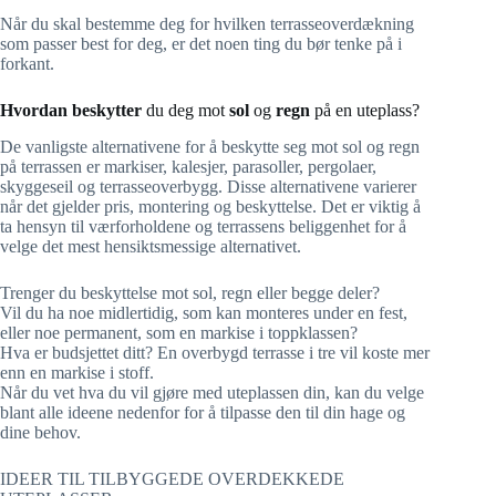
Når du skal bestemme deg for hvilken terrasseoverdækning
som passer best for deg, er det noen ting du bør tenke på i
forkant.
Hvordan
beskytter
du deg mot
sol
og
regn
på en uteplass?
De vanligste alternativene for å beskytte seg mot sol og regn
på terrassen er markiser, kalesjer, parasoller, pergolaer,
skyggeseil og terrasseoverbygg. Disse alternativene varierer
når det gjelder pris, montering og beskyttelse. Det er viktig å
ta hensyn til værforholdene og terrassens beliggenhet for å
velge det mest hensiktsmessige alternativet.
Trenger du beskyttelse mot sol, regn eller begge deler?
Vil du ha noe midlertidig, som kan monteres under en fest,
eller noe permanent, som en markise i toppklassen?
Hva er budsjettet ditt? En overbygd terrasse i tre vil koste mer
enn en markise i stoff.
Når du vet hva du vil gjøre med uteplassen din, kan du velge
blant alle ideene nedenfor for å tilpasse den til din hage og
dine behov.
IDEER TIL TILBYGGEDE OVERDEKKEDE