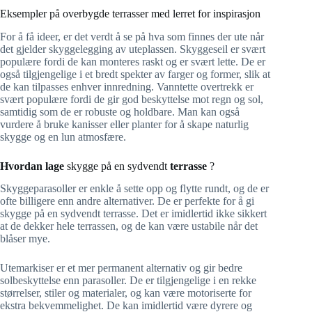
Eksempler på overbygde terrasser med lerret for inspirasjon
For å få ideer, er det verdt å se på hva som finnes der ute når
det gjelder skyggelegging av uteplassen. Skyggeseil er svært
populære fordi de kan monteres raskt og er svært lette. De er
også tilgjengelige i et bredt spekter av farger og former, slik at
de kan tilpasses enhver innredning. Vanntette overtrekk er
svært populære fordi de gir god beskyttelse mot regn og sol,
samtidig som de er robuste og holdbare. Man kan også
vurdere å bruke kanisser eller planter for å skape naturlig
skygge og en lun atmosfære.
Hvordan lage
skygge på en sydvendt
terrasse
?
Skyggeparasoller er enkle å sette opp og flytte rundt, og de er
ofte billigere enn andre alternativer. De er perfekte for å gi
skygge på en sydvendt terrasse. Det er imidlertid ikke sikkert
at de dekker hele terrassen, og de kan være ustabile når det
blåser mye.
Utemarkiser er et mer permanent alternativ og gir bedre
solbeskyttelse enn parasoller. De er tilgjengelige i en rekke
størrelser, stiler og materialer, og kan være motoriserte for
ekstra bekvemmelighet. De kan imidlertid være dyrere og