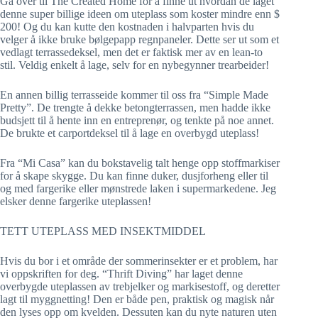
Gå over til The Created Home for å finne ut hvordan de laget
denne super billige ideen om uteplass som koster mindre enn $
200! Og du kan kutte den kostnaden i halvparten hvis du
velger å ikke bruke bølgepapp regnpaneler. Dette ser ut som et
vedlagt terrassedeksel, men det er faktisk mer av en lean-to
stil. Veldig enkelt å lage, selv for en nybegynner trearbeider!
En annen billig terrasseide kommer til oss fra “Simple Made
Pretty”. De trengte å dekke betongterrassen, men hadde ikke
budsjett til å hente inn en entreprenør, og tenkte på noe annet.
De brukte et carportdeksel til å lage en overbygd uteplass!
Fra “Mi Casa” kan du bokstavelig talt henge opp stoffmarkiser
for å skape skygge. Du kan finne duker, dusjforheng eller til
og med fargerike eller mønstrede laken i supermarkedene. Jeg
elsker denne fargerike uteplassen!
TETT UTEPLASS MED INSEKTMIDDEL
Hvis du bor i et område der sommerinsekter er et problem, har
vi oppskriften for deg. “Thrift Diving” har laget denne
overbygde uteplassen av trebjelker og markisestoff, og deretter
lagt til myggnetting! Den er både pen, praktisk og magisk når
den lyses opp om kvelden. Dessuten kan du nyte naturen uten