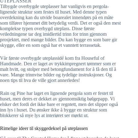
UTEPLASSER
Tilbygde overbygde uteplasser har vanligvis en pergola-
lignende struktur som festes til huset. Med denne typen
overdekning kan du utvide boarealet innendørs på en måte
som tilfører hjemmet ditt betydelig verdi. Det er også den mest
komplekse typen overbygd uteplass. Disse første
veiledningene tar deg imidlertid trinn for trinn gjennom
prosjektet, med mange bilder. Du kan bygge en som bare gir
skygge, eller en som også har et vanntett terrassetak.
Vår første overbygde uteplassidé kom fra Houseful of
Handmade. Den er laget av trykkimpregnert tømmer som er
malt hvitt, og stolper med betongfundament for å få den til å
vare. Mange trinnvise bilder og tydelige instruksjoner. Og
noen tips til hva de ville gjort annerledes!
Rain og Pine har laget en lignende pergola som er festet til
huset, men deres er dekket av gjennomsiktig bølgepapp. Vi
elsker det fordi det ikke bare er regntett, men det slipper også
inn lys i huset. Du ønsker ikke å bygge en struktur som
blokkerer så mye lys at interiøret ser mørkt ut.
Rimelige ideer til skyggedeksel på uteplassen