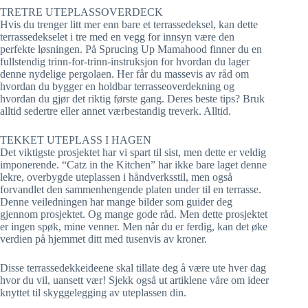
TRETRE UTEPLASSOVERDECK
Hvis du trenger litt mer enn bare et terrassedeksel, kan dette
terrassedekselet i tre med en vegg for innsyn være den
perfekte løsningen. På Sprucing Up Mamahood finner du en
fullstendig trinn-for-trinn-instruksjon for hvordan du lager
denne nydelige pergolaen. Her får du massevis av råd om
hvordan du bygger en holdbar terrasseoverdekning og
hvordan du gjør det riktig første gang. Deres beste tips? Bruk
alltid sedertre eller annet værbestandig treverk. Alltid.
TEKKET UTEPLASS I HAGEN
Det viktigste prosjektet har vi spart til sist, men dette er veldig
imponerende. “Catz in the Kitchen” har ikke bare laget denne
lekre, overbygde uteplassen i håndverksstil, men også
forvandlet den sammenhengende platen under til en terrasse.
Denne veiledningen har mange bilder som guider deg
gjennom prosjektet. Og mange gode råd. Men dette prosjektet
er ingen spøk, mine venner. Men når du er ferdig, kan det øke
verdien på hjemmet ditt med tusenvis av kroner.
Disse terrassedekkeideene skal tillate deg å være ute hver dag
hvor du vil, uansett vær! Sjekk også ut artiklene våre om ideer
knyttet til skyggelegging av uteplassen din.