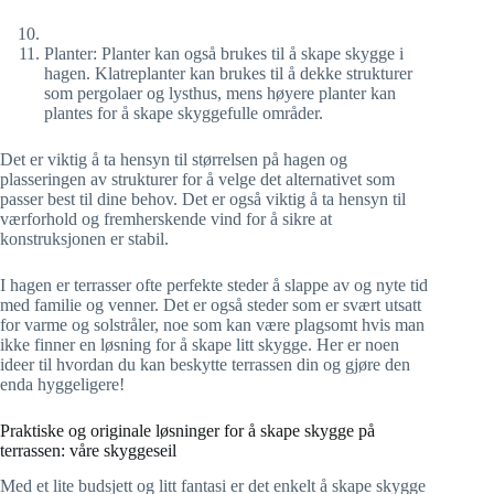
Planter: Planter kan også brukes til å skape skygge i
hagen. Klatreplanter kan brukes til å dekke strukturer
som pergolaer og lysthus, mens høyere planter kan
plantes for å skape skyggefulle områder.
Det er viktig å ta hensyn til størrelsen på hagen og
plasseringen av strukturer for å velge det alternativet som
passer best til dine behov. Det er også viktig å ta hensyn til
værforhold og fremherskende vind for å sikre at
konstruksjonen er stabil.
I hagen er terrasser ofte perfekte steder å slappe av og nyte tid
med familie og venner. Det er også steder som er svært utsatt
for varme og solstråler, noe som kan være plagsomt hvis man
ikke finner en løsning for å skape litt skygge. Her er noen
ideer til hvordan du kan beskytte terrassen din og gjøre den
enda hyggeligere!
Praktiske og originale løsninger for å skape skygge på
terrassen: våre skyggeseil
Med et lite budsjett og litt fantasi er det enkelt å skape skygge