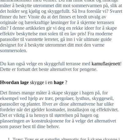
måter å beskytte uterommet ditt mot sommervarmen på, slik at
det holder seg kjølig og skyggefullt. Så hva foreslår vi? Svaret
finner du her: Visste du at det finnes et bredt utvalg av
originale og bærekraftige løsninger for å skjerme terrassen
din? I denne artikkelen gir vi deg en rekke ideer for å skape
effektiv beskyttelse mot solen til en lav pris! Fra moderne
parasoller til vanntette lerreter, gå inn i vår ultimate guide
designet for å beskytte uterommet ditt mot den varme
sommersolen.
Du kan også velge en skyggefull terrasse med
kamuflasjenett
!
Dette er fortsatt det beste alternativet for pengene.
Hvordan lage
skygge i en
hage
?
Det finnes mange måter å skape skygge i hagen på, for
eksempel ved hjelp av trær, pergolaer, lysthus, skyggeseil,
parasoller og planter. Hver av disse alternativene har ulike
fordeler når det gjelder kostnader, installasjon og effektivitet.
Det er viktig å ta hensyn til størrelsen på hagen og
plasseringen av konstruksjonene for å velge det alternativet
som passer best til dine behov.
Trær: Trær er et naturlig alternativ for å skape skygge i