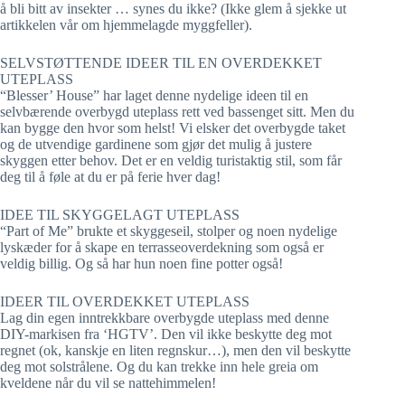
å bli bitt av insekter … synes du ikke? (Ikke glem å sjekke ut
artikkelen vår om hjemmelagde myggfeller).
SELVSTØTTENDE IDEER TIL EN OVERDEKKET
UTEPLASS
“Blesser’ House” har laget denne nydelige ideen til en
selvbærende overbygd uteplass rett ved bassenget sitt. Men du
kan bygge den hvor som helst! Vi elsker det overbygde taket
og de utvendige gardinene som gjør det mulig å justere
skyggen etter behov. Det er en veldig turistaktig stil, som får
deg til å føle at du er på ferie hver dag!
IDEE TIL SKYGGELAGT UTEPLASS
“Part of Me” brukte et skyggeseil, stolper og noen nydelige
lyskæder for å skape en terrasseoverdekning som også er
veldig billig. Og så har hun noen fine potter også!
IDEER TIL OVERDEKKET UTEPLASS
Lag din egen inntrekkbare overbygde uteplass med denne
DIY-markisen fra ‘HGTV’. Den vil ikke beskytte deg mot
regnet (ok, kanskje en liten regnskur…), men den vil beskytte
deg mot solstrålene. Og du kan trekke inn hele greia om
kveldene når du vil se nattehimmelen!