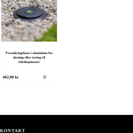
å
på
roduktsiden
produktsiden
Forankringsbase i aluminium for
skruing eller tetting til
teleskopmaster
ette
🛒
462,00
kr
roduktet
ar
ere
rianter.
lternativene
an
elges
å
roduktsiden
KONTAKT