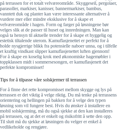
på terrassen for et totalt velværeområde. Skyggeseil, pergolaer,
parasoller, markiser, kanisser, bannermarkiser, bambus,
vanntett duk og planter kan være interessante alternativer å
vurdere mer eller mindre eksklusive for å skape et
velværeområde i hagen. Form og farger på løsningene bør
velges slik at de passer til huset og innredningen. Man kan
også ta hensyn til aktuelle trender for å skape et hyggelig og
estetisk tiltalende uterom. Kamuflasjenettet er perfekt for å
holde nysgjerrige blikk fra potensielle naboer unna, og i tilfelle
et kraftig vindkast slipper kamuflasjenettet luften gjennom!
For å skape en koselig krok med økonomiske hagemøbler i
toppklassen midt i sommersesongen, er kamuflasjenett det
perfekte kompromisset!
Tips for å tilpasse våre solskjermer til terrassen
For å finne det rette kompromisset mellom skygge og lys på
terrassen er det viktig å velge riktig. Du må tenke på terrassens
orientering og hellingen på bakken for å velge den typen
løsning som vil fungere best. Hvis du ønsker å installere en
mobil solskjerming, må du også sjekke at den kan installeres
på terrassen, og at det er enkelt og risikofritt å sette den opp.
Til slutt må du sjekke at løsningen du velger er enkel å
vedlikeholde og rengjøre.