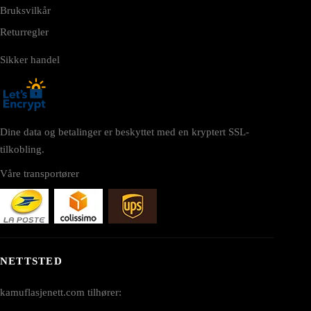
Bruksvilkår
Returregler
Sikker handel
Dine data og betalinger er beskyttet med en kryptert SSL-
tilkobling.
Våre transportører
NETTSTED
kamuflasjenett.com tilhører: