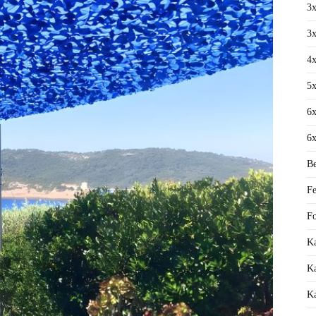
3x
3x
4x
5x
6x
6x
Be
Fe
Fo
Ka
Ka
Ka