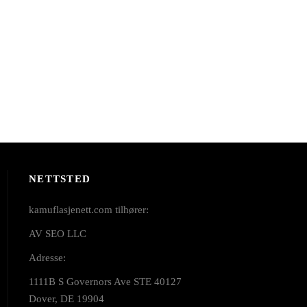
NETTSTED
kamuflasjenett.com tilhører:
AV SEO LLC
Adresse:
1111B S Governors Ave STE 40127
Dover, DE 19904