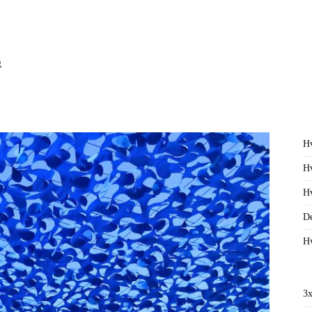
Hv
Hv
Hv
De
Hv
3x