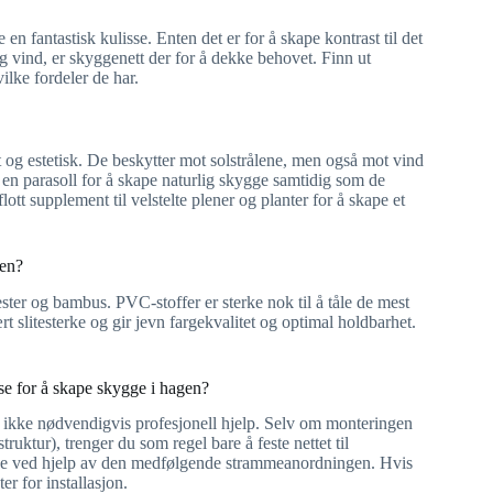
n fantastisk kulisse. Enten det er for å skape kontrast til det
og vind, er skyggenett der for å dekke behovet. Finn ut
lke fordeler de har.
t og estetisk. De beskytter mot solstrålene, men også mot vind
 en parasoll for å skape naturlig skygge samtidig som de
ott supplement til velstelte plener og planter for å skape et
gen?
ster og bambus. PVC-stoffer er sterke nok til å tåle de mest
 slitesterke og gir jevn fargekvalitet og optimal holdbarhet.
se for å skape skygge i hagen?
er ikke nødvendigvis profesjonell hjelp. Selv om monteringen
ruktur), trenger du som regel bare å feste nettet til
uene ved hjelp av den medfølgende strammeanordningen. Hvis
er for installasjon.