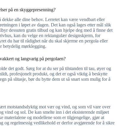
rrelser på en skyggepresenning?
r å dekke alle dine behov. Lerretet kan være vendbart eller
ndretningen i løpet av dagen. Det kan også lages etter mål slik
tilbyr dessuten gratis tilbud og kan hjelpe deg med å finne det
drivhus, kan du velge en rektangulær designskjerm, for
et du har til rådighet når du skal skjerme en pergola eller
r betydelig mørklegging.
g vakkert og langvarig på pergolaen?
de det godt. Sørg for at du ser på tilstanden til tau, øyer og
dt, profesjonelt produkt, og det er også viktig å beskytte
gn på slitasje, bør du bytte dem ut så snart som mulig for å
 svært motstandsdyktig mot vær og vind, og som vil vare over
og vind og sol. De kan smelte inn i det eksisterende miljøet
ke materialene og modellene som er tilgjengelige, gjør at
ng og regelmessig vedlikehold er derfor avgjørende for å sikre