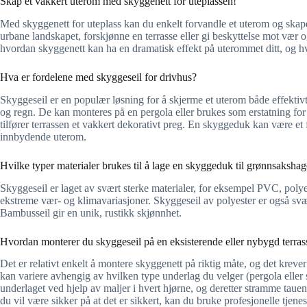
Skap et vakkert uterom med skyggenett for uteplassen!
Med skyggenett for uteplass kan du enkelt forvandle et uterom og skape e
urbane landskapet, forskjønne en terrasse eller gi beskyttelse mot vær 
hvordan skyggenett kan ha en dramatisk effekt på uterommet ditt, og hvi
Hva er fordelene med skyggeseil for drivhus?
Skyggeseil er en populær løsning for å skjerme et uterom både effektiv
og regn. De kan monteres på en pergola eller brukes som erstatning for
tilfører terrassen et vakkert dekorativt preg. En skyggeduk kan være et fl
innbydende uterom.
Hvilke typer materialer brukes til å lage en skyggeduk til grønnsaksha
Skyggeseil er laget av svært sterke materialer, for eksempel PVC, polye
ekstreme vær- og klimavariasjoner. Skyggeseil av polyester er også svært
Bambusseil gir en unik, rustikk skjønnhet.
Hvordan monterer du skyggeseil på en eksisterende eller nybygd terras
Det er relativt enkelt å montere skyggenett på riktig måte, og det krev
kan variere avhengig av hvilken type underlag du velger (pergola eller st
underlaget ved hjelp av maljer i hvert hjørne, og deretter stramme ta
du vil være sikker på at det er sikkert, kan du bruke profesjonelle tjenest