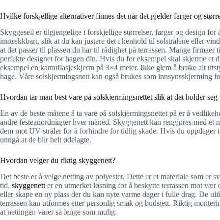
Hvilke forskjellige alternativer finnes det når det gjelder farger og stø
Skyggeseil er tilgjengelige i forskjellige størrelser, farger og design fo
inntrekkbart, slik at du kan justere det i henhold til solstrålene eller vi
at det passer til plassen du har til rådighet på terrassen. Mange firmaer 
perfekte designet for hagen din. Hvis du for eksempel skal skjerme et 
eksempel en kamuflasjeskjerm på 3×4 meter. Ikke glem å bruke alt utstyr
hage. Våre solskjermingsnett kan også brukes som innsynsskjerming fo
Hvordan tar man best vare på solskjermingsnettet slik at det holder se
En av de beste måtene å ta vare på solskjermingsnettet på er å vedlikehol
andre festeanordninger hver måned. Skyggenett kan rengjøres med et mil
dem mot UV-stråler for å forhindre for tidlig skade. Hvis du oppdager te
unngå at de blir helt ødelagte.
Hvordan velger du riktig skyggenett?
Det beste er å velge netting av polyester. Dette er et materiale som er
tid.
skyggenett
er en utmerket løsning for å beskytte terrassen mot vær 
eller skape en ny plass der du kan nyte varme dager i fulle drag. De uli
terrassen kan utformes etter personlig smak og budsjett. Riktig monteri
at nettingen varer så lenge som mulig.