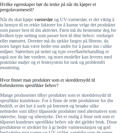
Hvilke egenskaper bør du tenke på når du kjøper et
pergolavarmeseil?
Når du skal kjøpe
varmeslør
og UV-varmeslør, er det viktig å
ta hensyn til en rekke faktorer for å kunne velge det produktet
som passer best til din aktivitet. Først må du bestemme deg for
hvilken type netting som passer best til dine behov: ensfarget
eller mønstret. Deretter må du sjekke fargen på fibrene, da
noen farger kan være bedre enn andre for å passe inn i ulike
miljøer. Størrelsen på nettet og type overflatebehandling er
også noe du bør vurdere, og noen modeller kan leveres med
praktiske maljer og et festesystem for rask og problemfri
montering.
Hvor finner man produkter som er skreddersydd til
forbrukerens spesifikke behov?
Mange produsenter tilbyr produkter som er skreddersydd til
spesifikke kundekrav. For å finne de rette produktene for din
bedrift, er det lurt å surfe på Internett og besøke ulike
nettsteder som tilbyr tilpassede produkter med alternativer som
størrelse, farge og slitestyrke. Det er mulig å finne nett som er
tilpasset kundenes spesifikke behov når det gjelder bruk. Disse
produktene er utviklet for å gi bedre varmeisolasjon og god
beskyttelse mot varme og UV-stråler, samtidig som de egner