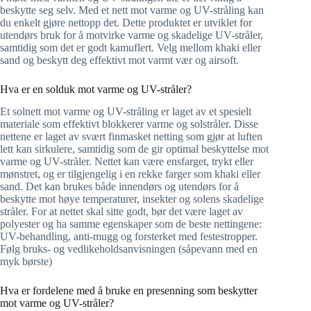
beskytte seg selv. Med et nett mot varme og UV-stråling kan
du enkelt gjøre nettopp det. Dette produktet er utviklet for
utendørs bruk for å motvirke varme og skadelige UV-stråler,
samtidig som det er godt kamuflert. Velg mellom khaki eller
sand og beskytt deg effektivt mot varmt vær og airsoft.
Hva er en solduk mot varme og UV-stråler?
Et solnett mot varme og UV-stråling er laget av et spesielt
materiale som effektivt blokkerer varme og solstråler. Disse
nettene er laget av svært finmasket netting som gjør at luften
lett kan sirkulere, samtidig som de gir optimal beskyttelse mot
varme og UV-stråler. Nettet kan være ensfarget, trykt eller
mønstret, og er tilgjengelig i en rekke farger som khaki eller
sand. Det kan brukes både innendørs og utendørs for å
beskytte mot høye temperaturer, insekter og solens skadelige
stråler. For at nettet skal sitte godt, bør det være laget av
polyester og ha samme egenskaper som de beste nettingene:
UV-behandling, anti-mugg og forsterket med festestropper.
Følg bruks- og vedlikeholdsanvisningen (såpevann med en
myk børste)
Hva er fordelene med å bruke en presenning som beskytter
mot varme og UV-stråler?