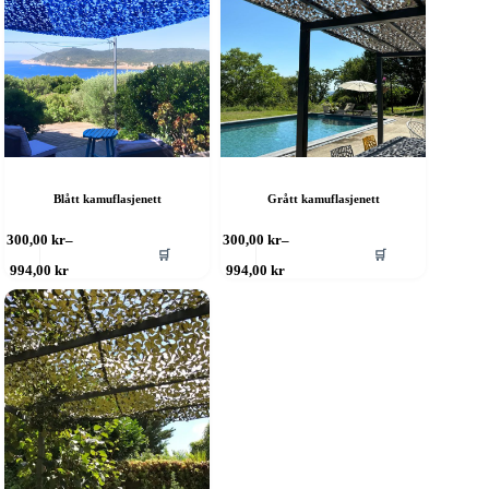
Blått kamuflasjenett
Grått kamuflasjenett
ette
Dette
300,00
kr
–
300,00
kr
–
🛒
🛒
roduktet
produktet
Prisområde:
Prisområde:
994,00
kr
994,00
kr
ar
har
300,00 kr
300,00 kr
ere
til
flere
til
994,00 kr
994,00 kr
rianter.
varianter.
lternativene
Alternativene
an
kan
elges
velges
å
på
roduktsiden
produktsiden