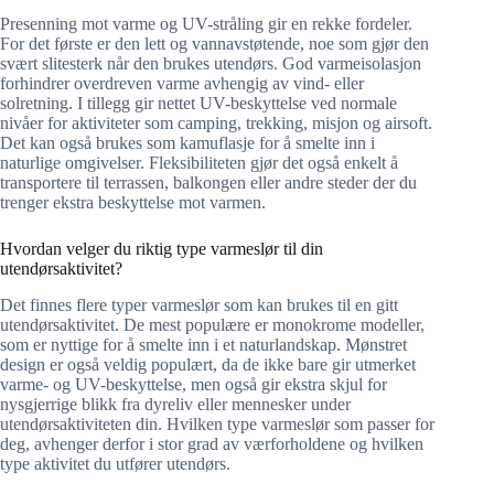
Presenning mot varme og UV-stråling gir en rekke fordeler.
For det første er den lett og vannavstøtende, noe som gjør den
svært slitesterk når den brukes utendørs. God varmeisolasjon
forhindrer overdreven varme avhengig av vind- eller
solretning. I tillegg gir nettet UV-beskyttelse ved normale
nivåer for aktiviteter som camping, trekking, misjon og airsoft.
Det kan også brukes som kamuflasje for å smelte inn i
naturlige omgivelser. Fleksibiliteten gjør det også enkelt å
transportere til terrassen, balkongen eller andre steder der du
trenger ekstra beskyttelse mot varmen.
Hvordan velger du riktig type varmeslør til din
utendørsaktivitet?
Det finnes flere typer varmeslør som kan brukes til en gitt
utendørsaktivitet. De mest populære er monokrome modeller,
som er nyttige for å smelte inn i et naturlandskap. Mønstret
design er også veldig populært, da de ikke bare gir utmerket
varme- og UV-beskyttelse, men også gir ekstra skjul for
nysgjerrige blikk fra dyreliv eller mennesker under
utendørsaktiviteten din. Hvilken type varmeslør som passer for
deg, avhenger derfor i stor grad av værforholdene og hvilken
type aktivitet du utfører utendørs.