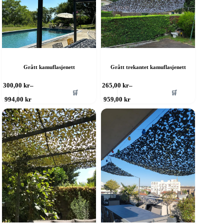
Grått kamuflasjenett
Grått trekantet kamuflasjenett
ette
Dette
300,00
kr
–
265,00
kr
–
🛒
🛒
roduktet
produktet
Prisområde:
Prisområde:
994,00
kr
959,00
kr
ar
har
300,00 kr
265,00 kr
ere
til
flere
til
994,00 kr
959,00 kr
rianter.
varianter.
lternativene
Alternativene
an
kan
elges
velges
å
på
roduktsiden
produktsiden