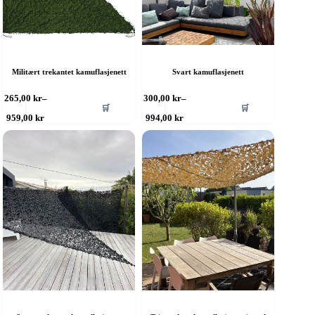
Militært trekantet kamuflasjenett
Svart kamuflasjenett
ette
Dette
265,00
kr
–
300,00
kr
–
🛒
🛒
roduktet
produktet
Prisområde:
Prisområde:
959,00
kr
994,00
kr
ar
har
265,00 kr
300,00 kr
ere
til
flere
til
959,00 kr
994,00 kr
rianter.
varianter.
lternativene
Alternativene
an
kan
elges
velges
å
på
roduktsiden
produktsiden