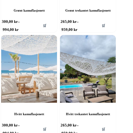
Grønt kamuflasjenett
Grønt trekantet kamuflasjenett
ette
Dette
300,00
kr
–
265,00
kr
–
🛒
🛒
roduktet
produktet
Prisområde:
Prisområde:
994,00
kr
959,00
kr
ar
har
300,00 kr
265,00 kr
ere
til
flere
til
994,00 kr
959,00 kr
rianter.
varianter.
lternativene
Alternativene
an
kan
elges
velges
å
på
roduktsiden
produktsiden
Hvitt kamuflasjenett
Hvitt trekantet kamuflasjenett
ette
Dette
300,00
kr
–
265,00
kr
–
🛒
🛒
roduktet
produktet
Prisområde:
Prisområde: