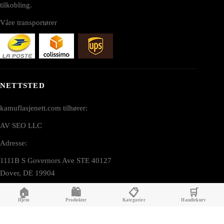
tilkobling.
Våre transportører
NETTSTED
kamuflasjenett.com tilhører:
AV SEO LLC
Adresse:
1111B S Governors Ave STE 40127
Dover, DE 19904
USA
🏠
🛍️
📋
🛒
Hjem
Produkter
Kategorier
Handlekurv