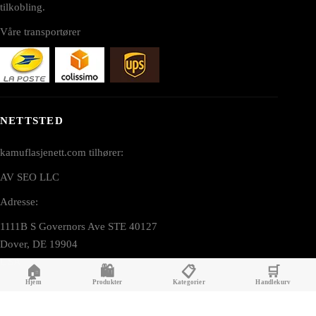
tilkobling.
Våre transportører
NETTSTED
kamuflasjenett.com tilhører:
AV SEO LLC
Adresse:
1111B S Governors Ave STE 40127
Dover, DE 19904
USA
🏠
🛍️
📋
🛒
Hjem
Produkter
Kategorier
Handlekurv