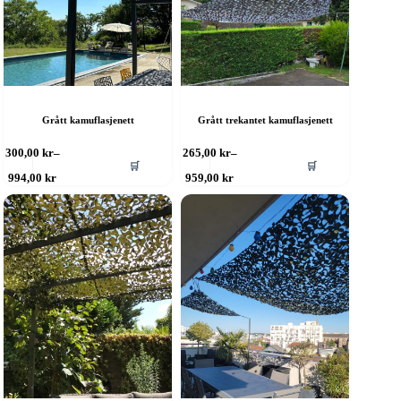
Grått kamuflasjenett
Grått trekantet kamuflasjenett
ette
Dette
300,00
kr
–
265,00
kr
–
🛒
🛒
roduktet
produktet
Prisområde:
Prisområde:
994,00
kr
959,00
kr
ar
har
300,00 kr
265,00 kr
ere
til
flere
til
994,00 kr
959,00 kr
rianter.
varianter.
lternativene
Alternativene
an
kan
elges
velges
å
på
roduktsiden
produktsiden