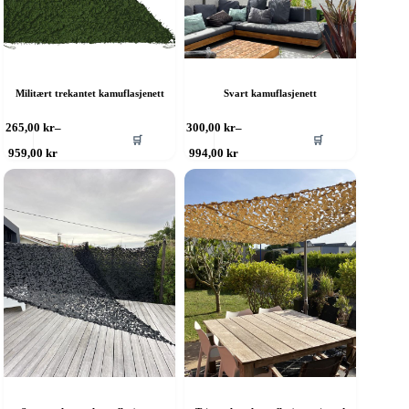
Militært trekantet kamuflasjenett
Svart kamuflasjenett
ette
Dette
265,00
kr
–
300,00
kr
–
🛒
🛒
roduktet
produktet
Prisområde:
Prisområde:
959,00
kr
994,00
kr
ar
har
265,00 kr
300,00 kr
ere
til
flere
til
959,00 kr
994,00 kr
rianter.
varianter.
lternativene
Alternativene
an
kan
elges
velges
å
på
roduktsiden
produktsiden