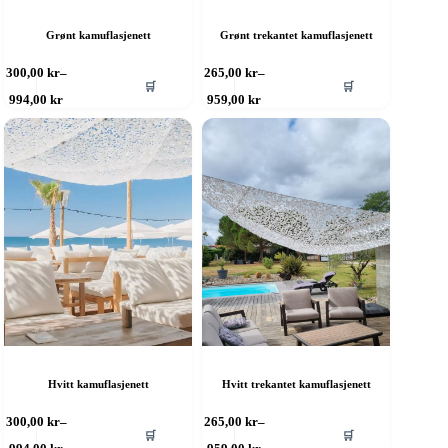
Grønt kamuflasjenett
Grønt trekantet kamuflasjenett
ette
Dette
300,00
kr
–
265,00
kr
–
🛒
🛒
roduktet
produktet
Prisområde:
Prisområde:
994,00
kr
959,00
kr
ar
har
300,00 kr
265,00 kr
ere
til
flere
til
994,00 kr
959,00 kr
rianter.
varianter.
lternativene
Alternativene
an
kan
elges
velges
å
på
roduktsiden
produktsiden
Hvitt kamuflasjenett
Hvitt trekantet kamuflasjenett
ette
Dette
300,00
kr
–
265,00
kr
–
🛒
🛒
roduktet
produktet
Prisområde:
Prisområde: